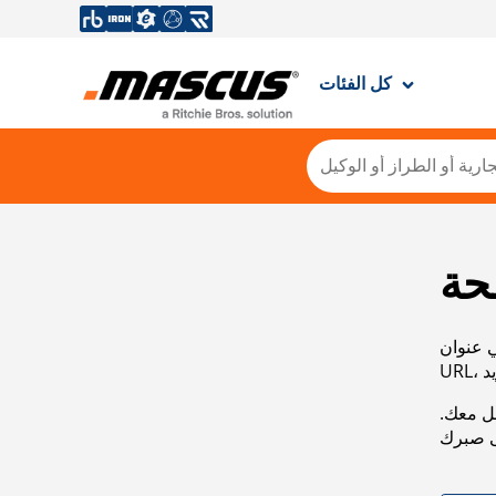
كل الفئات
حة
ي عنوان
صل معك.