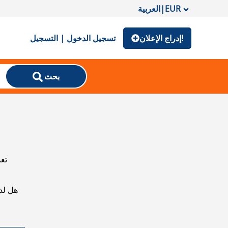
EUR
|
العربية
إدراج الإعلان!
تسجيل الدخول | التسجيل
بحث
تعذ
هل لد