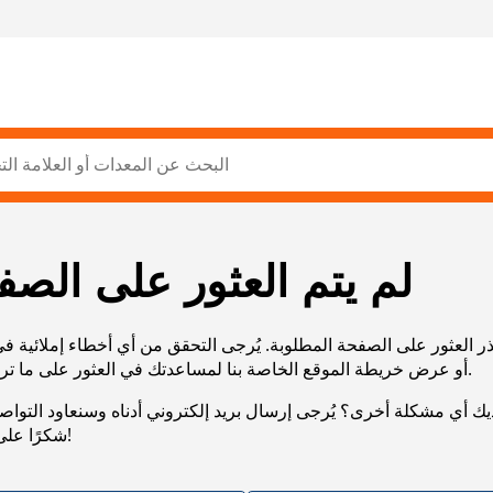
لم يتم العثور على الصف
ر العثور على الصفحة المطلوبة. يُرجى التحقق من أي أخطاء إملائية ف
URL، أو عرض خريطة الموقع الخاصة بنا لمساعدتك في العثور على ما تريد.
يك أي مشكلة أخرى؟ يُرجى إرسال بريد إلكتروني أدناه وسنعاود التوا
شكرًا على صبرك!