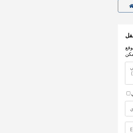
سفل
وقع