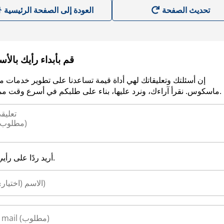
العودة إلى الصفحة الرئيسية
قم بأبداء رأيك بالأ
إن أسئلتك وتعليقاتك لهي أداة قيمة تساعدنا على تطوير خدمات م
ماسكوس. نقرأ آراءك، ونرد عليها، بناء على طلبكم في أسرع وقت ممكن.
أريد ردًا على رأيي.