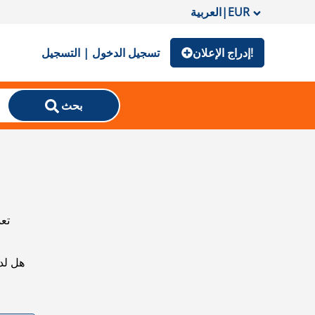
EUR
|
العربية
إدراج الإعلان!
تسجيل الدخول | التسجيل
بحث
تعذ
هل لد