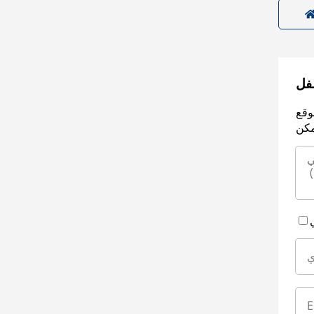
سفل
وقع