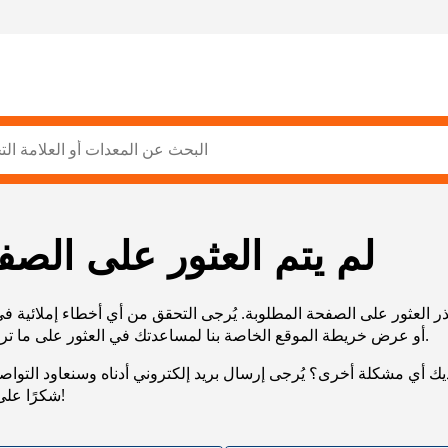
لم يتم العثور على الصف
ر العثور على الصفحة المطلوبة. يُرجى التحقق من أي أخطاء إملائية ف
URL، أو عرض خريطة الموقع الخاصة بنا لمساعدتك في العثور على ما تريد.
يك أي مشكلة أخرى؟ يُرجى إرسال بريد إلكتروني أدناه وسنعاود التوا
شكرًا على صبرك!