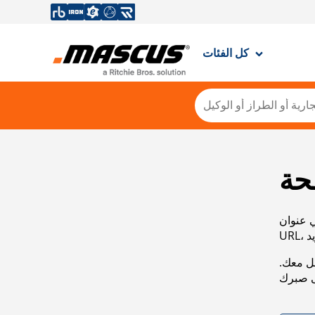
كل الفئات
حة
ي عنوان
صل معك.