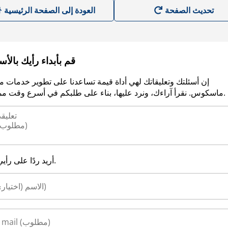
العودة إلى الصفحة الرئيسية
قم بأبداء رأيك بالأ
إن أسئلتك وتعليقاتك لهي أداة قيمة تساعدنا على تطوير خدمات م
ماسكوس. نقرأ آراءك، ونرد عليها، بناء على طلبكم في أسرع وقت ممكن.
أريد ردًا على رأيي.