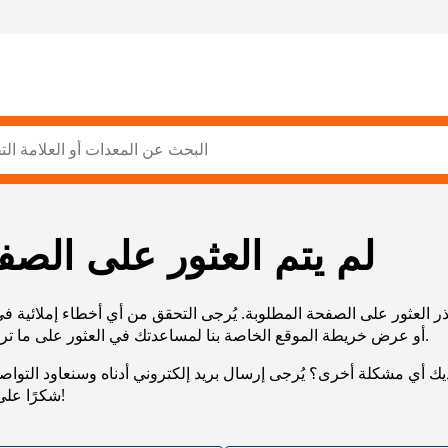
لم يتم العثور على الصف
ر العثور على الصفحة المطلوبة. يُرجى التحقق من أي أخطاء إملائية ف
URL، أو عرض خريطة الموقع الخاصة بنا لمساعدتك في العثور على ما تريد.
يك أي مشكلة أخرى؟ يُرجى إرسال بريد إلكتروني أدناه وسنعاود التوا
شكرًا على صبرك!