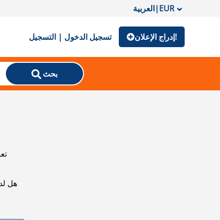
EUR
|
العربية
إدراج الإعلان!
تسجيل الدخول | التسجيل
بحث
تعذ
هل لد