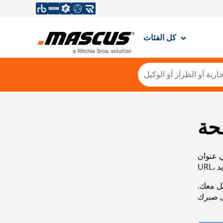
كل الفئات
حة
ي عنوان
صل معك.