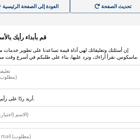
العودة إلى الصفحة الرئيسية
قم بأبداء رأيك بالأ
إن أسئلتك وتعليقاتك لهي أداة قيمة تساعدنا على تطوير خدمات م
ماسكوس. نقرأ آراءك، ونرد عليها، بناء على طلبكم في أسرع وقت ممكن.
أريد ردًا على رأيي.