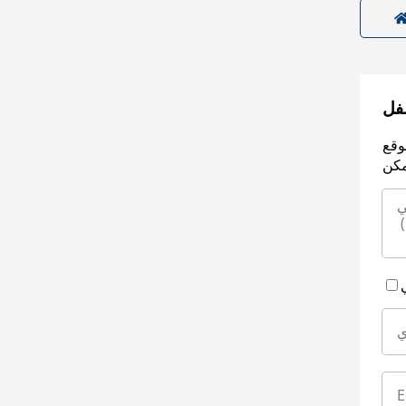
سفل
وقع