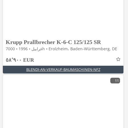
Krupp Prallbrecher K-6-C 125/125 SR
غرابيل • 1996 • 7000h • Erolzheim، Baden-Württemberg, DE
٥٨٬٩٠٠ EUR
BLENDI-AN-VERKAUF-BAUMASCHINEN-NFZ
11