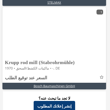
STELMAX
1
Krupp rod mill (Stabrohrmühle)
ماكينات الكشط/السحق • 1970 • -, DE
السعر عند توقيع الطلب
Bosch Baumaschinen GmbH
لا تجد ما تبحث عنه؟
إنشر إعلانك المطلوب