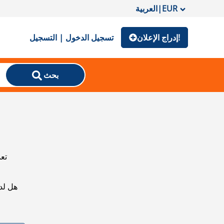
EUR
|
العربية
إدراج الإعلان!
تسجيل الدخول | التسجيل
بحث
تعذ
هل لد