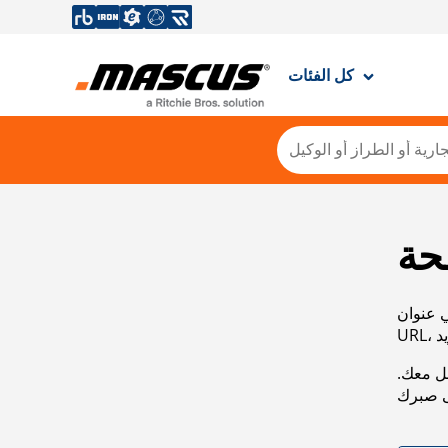
كل الفئات
حة
ي عنوان
صل معك.