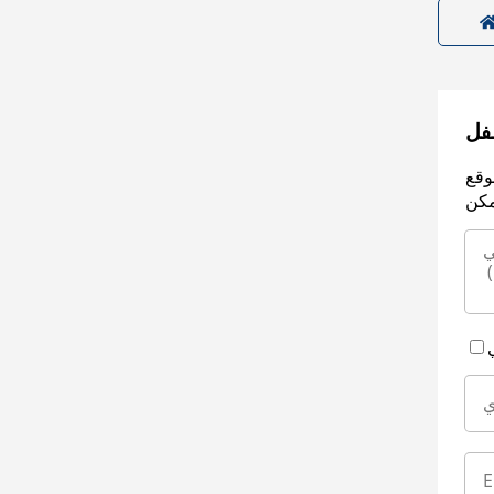
سفل
وقع