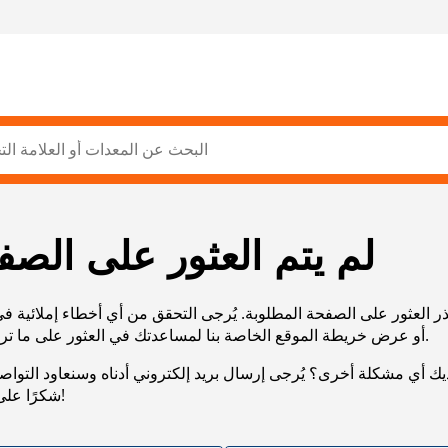
لم يتم العثور على الصف
ر العثور على الصفحة المطلوبة. يُرجى التحقق من أي أخطاء إملائية ف
URL، أو عرض خريطة الموقع الخاصة بنا لمساعدتك في العثور على ما تريد.
يك أي مشكلة أخرى؟ يُرجى إرسال بريد إلكتروني أدناه وسنعاود التوا
شكرًا على صبرك!