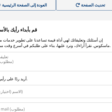
العودة إلى الصفحة الرئيسية
قم بأبداء رأيك بالأ
إن أسئلتك وتعليقاتك لهي أداة قيمة تساعدنا على تطوير خدمات م
ماسكوس. نقرأ آراءك، ونرد عليها، بناء على طلبكم في أسرع وقت ممكن.
أريد ردًا على رأيي.