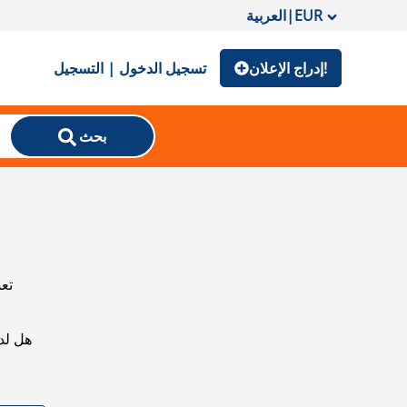
EUR
|
العربية
إدراج الإعلان!
تسجيل الدخول | التسجيل
بحث
تعذ
هل لد