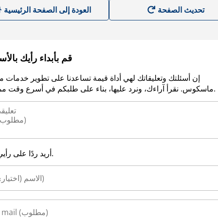
العودة إلى الصفحة الرئيسية
قم بأبداء رأيك بالأ
إن أسئلتك وتعليقاتك لهي أداة قيمة تساعدنا على تطوير خدمات م
ماسكوس. نقرأ آراءك، ونرد عليها، بناء على طلبكم في أسرع وقت ممكن.
أريد ردًا على رأيي.