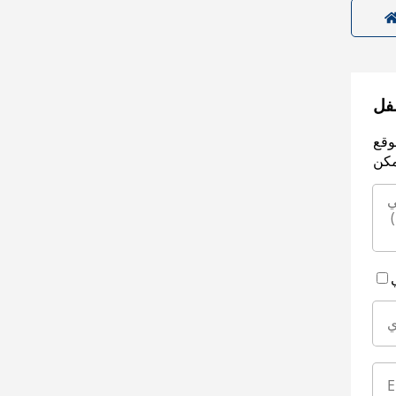
سفل
وقع