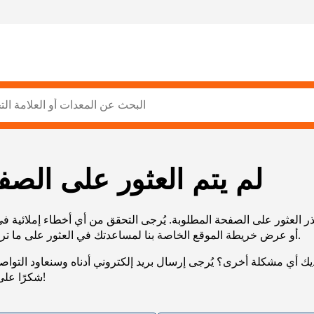
لم يتم العثور على الصف
ر العثور على الصفحة المطلوبة. يُرجى التحقق من أي أخطاء إملائية ف
URL، أو عرض خريطة الموقع الخاصة بنا لمساعدتك في العثور على ما تريد.
يك أي مشكلة أخرى؟ يُرجى إرسال بريد إلكتروني أدناه وسنعاود التوا
شكرًا على صبرك!