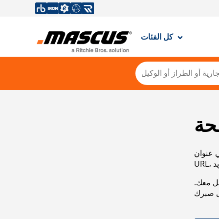
كل الفئات
حة
ي عنوان
صل معك.