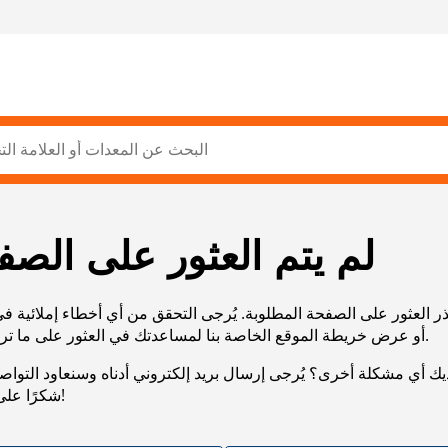
لم يتم العثور على الصف
ر العثور على الصفحة المطلوبة. يُرجى التحقق من أي أخطاء إملائية ف
URL، أو عرض خريطة الموقع الخاصة بنا لمساعدتك في العثور على ما تريد.
يك أي مشكلة أخرى؟ يُرجى إرسال بريد إلكتروني أدناه وسنعاود التوا
شكرًا على صبرك!