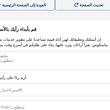
العودة إلى الصفحة الرئيسية
قم بأبداء رأيك بالأ
إن أسئلتك وتعليقاتك لهي أداة قيمة تساعدنا على تطوير خدمات م
ماسكوس. نقرأ آراءك، ونرد عليها، بناء على طلبكم في أسرع وقت ممكن.
أريد ردًا على رأيي.