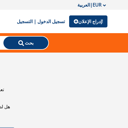
EUR
|
العربية
إدراج الإعلان!
تسجيل الدخول | التسجيل
بحث
تعذ
هل لد