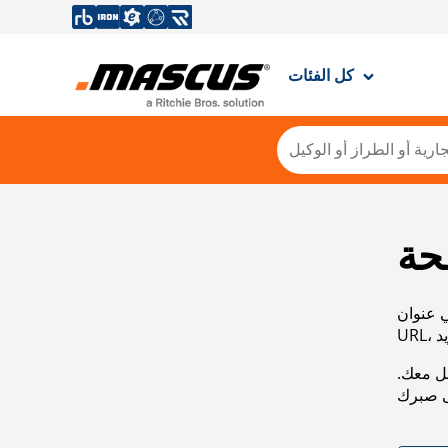
كل الفئات
حة
ي عنوان
صل معك.