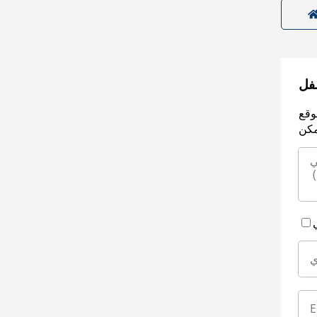
سفل
وقع