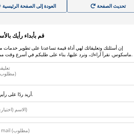
العودة إلى الصفحة الرئيسية
قم بأبداء رأيك بالأ
إن أسئلتك وتعليقاتك لهي أداة قيمة تساعدنا على تطوير خدمات م
ماسكوس. نقرأ آراءك، ونرد عليها، بناء على طلبكم في أسرع وقت ممكن.
أريد ردًا على رأيي.