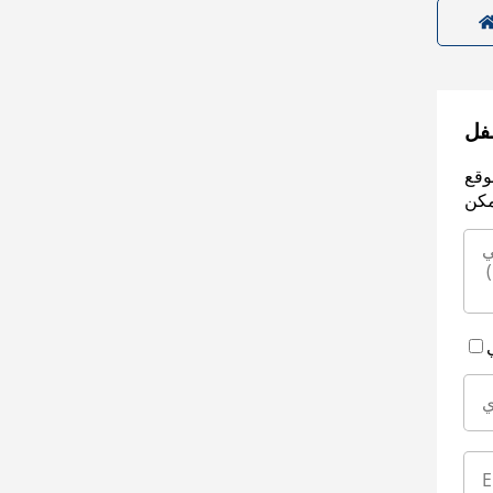
سفل
وقع