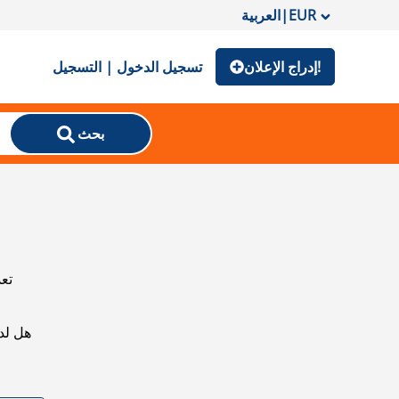
EUR
|
العربية
إدراج الإعلان!
تسجيل الدخول | التسجيل
بحث
تعذ
هل لد