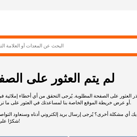
لم يتم العثور على الصف
ر العثور على الصفحة المطلوبة. يُرجى التحقق من أي أخطاء إملائية ف
URL، أو عرض خريطة الموقع الخاصة بنا لمساعدتك في العثور على ما تريد.
يك أي مشكلة أخرى؟ يُرجى إرسال بريد إلكتروني أدناه وسنعاود التوا
شكرًا على صبرك!