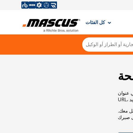
كل الفئات
حة
ي عنوان
صل معك.