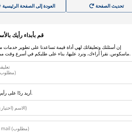
العودة إلى الصفحة الرئيسية
قم بأبداء رأيك بالأ
إن أسئلتك وتعليقاتك لهي أداة قيمة تساعدنا على تطوير خدمات م
ماسكوس. نقرأ آراءك، ونرد عليها، بناء على طلبكم في أسرع وقت ممكن.
أريد ردًا على رأيي.