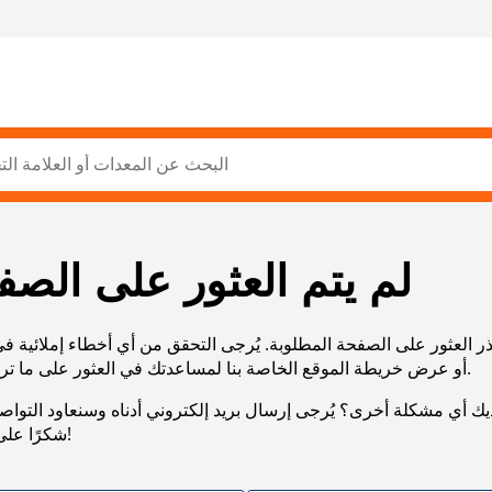
لم يتم العثور على الصف
ر العثور على الصفحة المطلوبة. يُرجى التحقق من أي أخطاء إملائية ف
URL، أو عرض خريطة الموقع الخاصة بنا لمساعدتك في العثور على ما تريد.
يك أي مشكلة أخرى؟ يُرجى إرسال بريد إلكتروني أدناه وسنعاود التوا
شكرًا على صبرك!