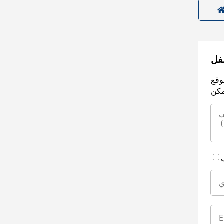
سفل
وقع