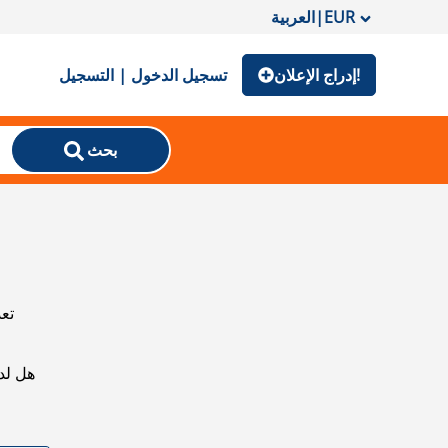
EUR
|
العربية
إدراج الإعلان!
تسجيل الدخول | التسجيل
بحث
تعذ
هل لد