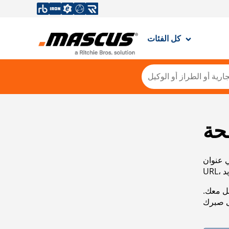
كل الفئات
حة
ي عنوان
صل معك.