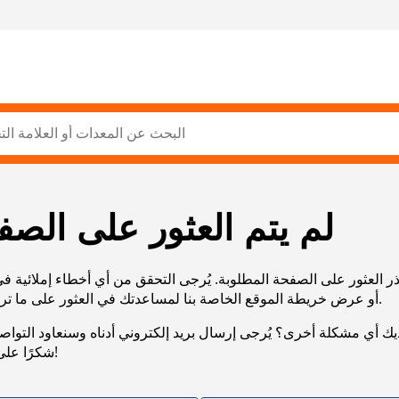
لم يتم العثور على الصف
ر العثور على الصفحة المطلوبة. يُرجى التحقق من أي أخطاء إملائية ف
URL، أو عرض خريطة الموقع الخاصة بنا لمساعدتك في العثور على ما تريد.
يك أي مشكلة أخرى؟ يُرجى إرسال بريد إلكتروني أدناه وسنعاود التوا
شكرًا على صبرك!