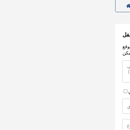
سفل
وقع