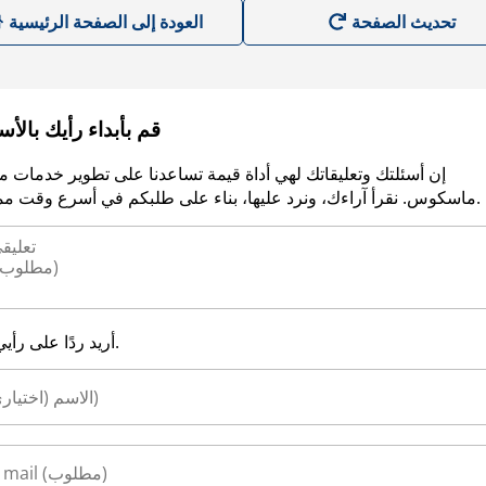
العودة إلى الصفحة الرئيسية
قم بأبداء رأيك بالأ
إن أسئلتك وتعليقاتك لهي أداة قيمة تساعدنا على تطوير خدمات م
ماسكوس. نقرأ آراءك، ونرد عليها، بناء على طلبكم في أسرع وقت ممكن.
أريد ردًا على رأيي.