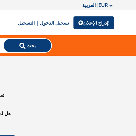
EUR
|
العربية
إدراج الإعلان!
تسجيل الدخول | التسجيل
بحث
تعذ
هل لد