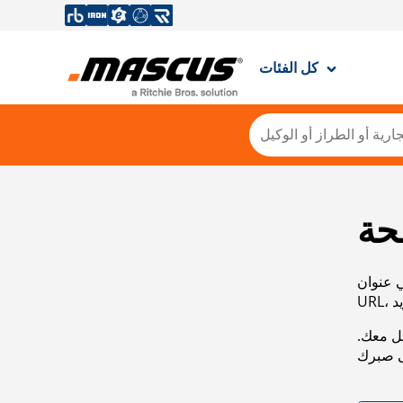
كل الفئات
حة
ي عنوان
صل معك.