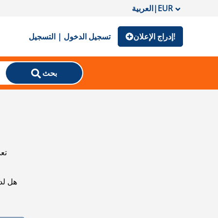
EUR
|
العربية
إدراج الإعلان!
تسجيل الدخول | التسجيل
بحث
تعذ
هل لد