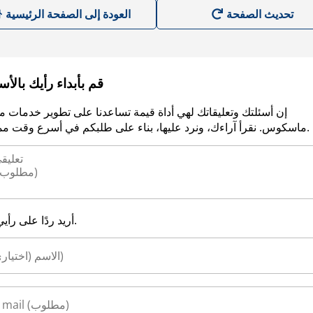
العودة إلى الصفحة الرئيسية
قم بأبداء رأيك بالأ
إن أسئلتك وتعليقاتك لهي أداة قيمة تساعدنا على تطوير خدمات م
ماسكوس. نقرأ آراءك، ونرد عليها، بناء على طلبكم في أسرع وقت ممكن.
أريد ردًا على رأيي.