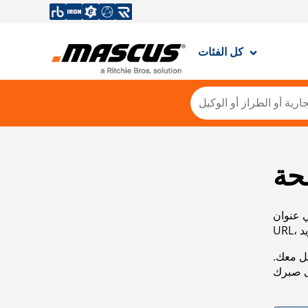
كل الفئات
حة
ي عنوان
صل معك.