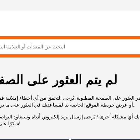
لم يتم العثور على الصف
ر العثور على الصفحة المطلوبة. يُرجى التحقق من أي أخطاء إملائية ف
URL، أو عرض خريطة الموقع الخاصة بنا لمساعدتك في العثور على ما تريد.
يك أي مشكلة أخرى؟ يُرجى إرسال بريد إلكتروني أدناه وسنعاود التوا
شكرًا على صبرك!