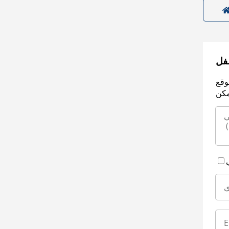
سفل
وقع