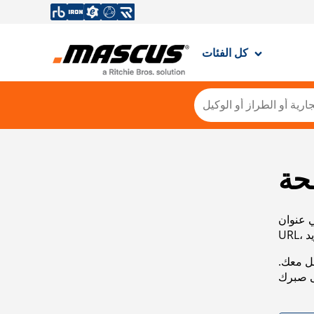
كل الفئات
حة
ي عنوان
صل معك.