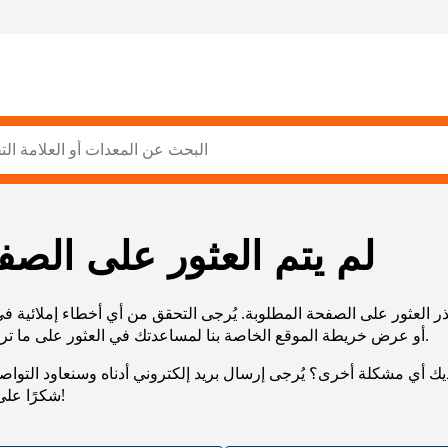
لم يتم العثور على الصف
ر العثور على الصفحة المطلوبة. يُرجى التحقق من أي أخطاء إملائية ف
URL، أو عرض خريطة الموقع الخاصة بنا لمساعدتك في العثور على ما تريد.
يك أي مشكلة أخرى؟ يُرجى إرسال بريد إلكتروني أدناه وسنعاود التوا
شكرًا على صبرك!