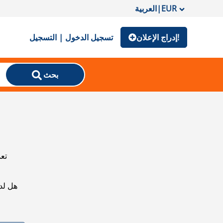
EUR
|
العربية
إدراج الإعلان!
تسجيل الدخول | التسجيل
بحث
تعذ
هل لد