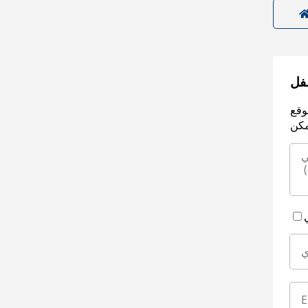
سفل
وقع