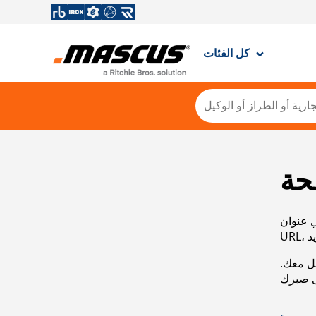
كل الفئات
حة
ي عنوان
صل معك.