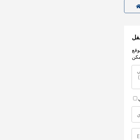
سفل
وقع