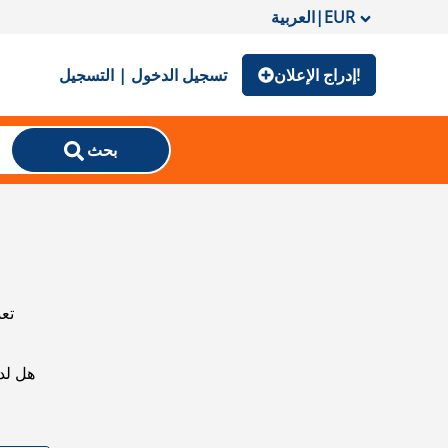
EUR
|
العربية
إدراج الإعلان!
تسجيل الدخول | التسجيل
بحث
تعذ
هل لد