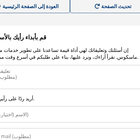
العودة إلى الصفحة الرئيسية
قم بأبداء رأيك بالأ
إن أسئلتك وتعليقاتك لهي أداة قيمة تساعدنا على تطوير خدمات م
ماسكوس. نقرأ آراءك، ونرد عليها، بناء على طلبكم في أسرع وقت ممكن.
أريد ردًا على رأيي.