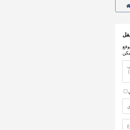
سفل
وقع