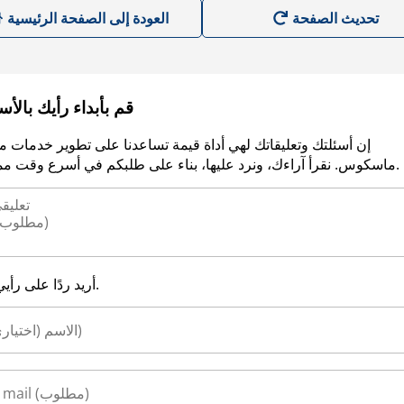
العودة إلى الصفحة الرئيسية
قم بأبداء رأيك بالأ
إن أسئلتك وتعليقاتك لهي أداة قيمة تساعدنا على تطوير خدمات م
ماسكوس. نقرأ آراءك، ونرد عليها، بناء على طلبكم في أسرع وقت ممكن.
أريد ردًا على رأيي.