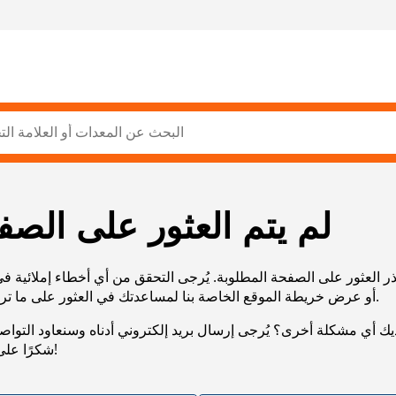
لم يتم العثور على الصف
ر العثور على الصفحة المطلوبة. يُرجى التحقق من أي أخطاء إملائية ف
URL، أو عرض خريطة الموقع الخاصة بنا لمساعدتك في العثور على ما تريد.
يك أي مشكلة أخرى؟ يُرجى إرسال بريد إلكتروني أدناه وسنعاود التوا
شكرًا على صبرك!