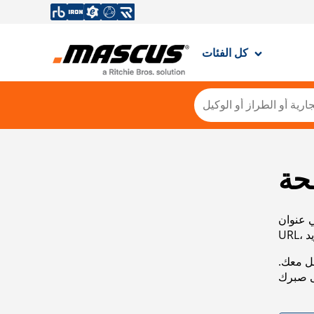
كل الفئات
حة
ي عنوان
صل معك.