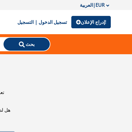
EUR
|
العربية
إدراج الإعلان!
تسجيل الدخول | التسجيل
بحث
تعذ
هل لد