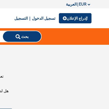
EUR
|
العربية
إدراج الإعلان!
تسجيل الدخول | التسجيل
بحث
تعذ
هل لد