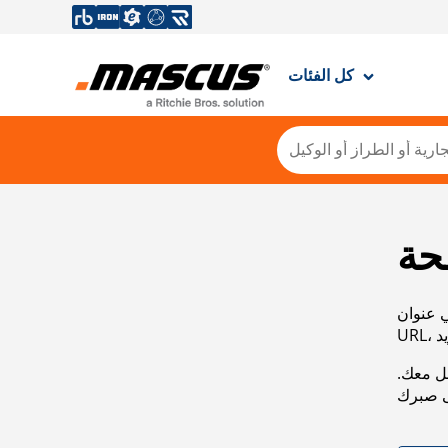
كل الفئات
حة
ي عنوان
صل معك.