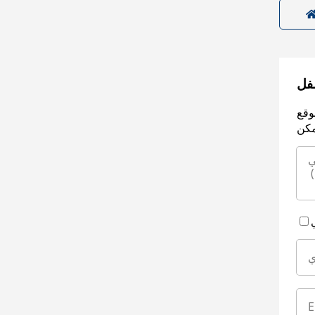
سفل
وقع