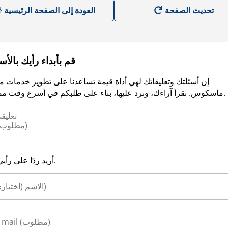
العودة إلى الصفحة الرئيسية
قم بأبداء رأيك بالأ
إن أسئلتك وتعليقاتك لهي أداة قيمة تساعدنا على تطوير خدمات م
ماسكوس. نقرأ آراءك، ونرد عليها، بناء على طلبكم في أسرع وقت ممكن.
أريد ردًا على رأيي.