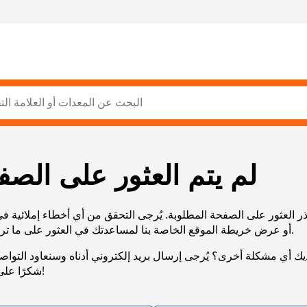
لم يتم العثور على الصف
ر العثور على الصفحة المطلوبة. يُرجى التحقق من أي أخطاء إملائية ف
URL، أو عرض خريطة الموقع الخاصة بنا لمساعدتك في العثور على ما تريد.
يك أي مشكلة أخرى؟ يُرجى إرسال بريد إلكتروني أدناه وسنعاود التوا
شكرًا على صبرك!