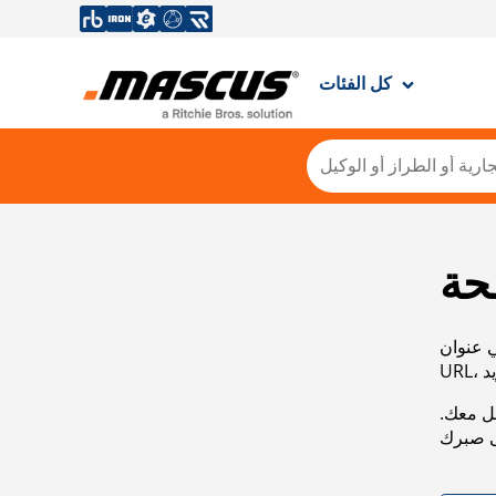
كل الفئات
حة
ي عنوان
صل معك.