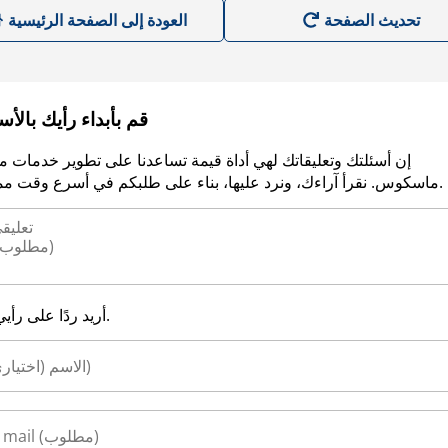
العودة إلى الصفحة الرئيسية
قم بأبداء رأيك بالأ
إن أسئلتك وتعليقاتك لهي أداة قيمة تساعدنا على تطوير خدمات م
ماسكوس. نقرأ آراءك، ونرد عليها، بناء على طلبكم في أسرع وقت ممكن.
أريد ردًا على رأيي.