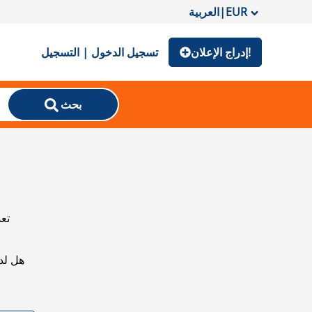
EUR
|
العربية
إدراج الإعلان!
تسجيل الدخول | التسجيل
بحث
تعذ
هل لد