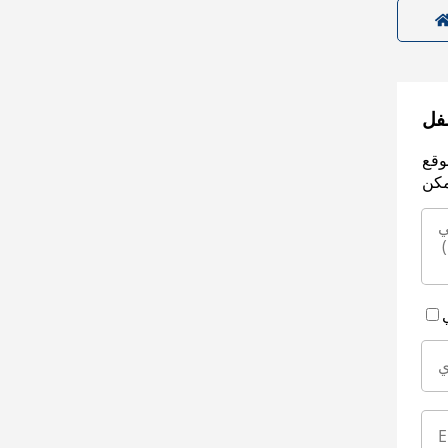
سفل
وقع