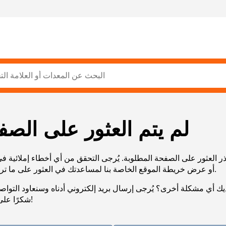
لم يتم العثور على الصف
ر العثور على الصفحة المطلوبة. يُرجى التحقق من أي أخطاء إملائية ف
URL، أو عرض خريطة الموقع الخاصة بنا لمساعدتك في العثور على ما تريد.
يك أي مشكلة أخرى؟ يُرجى إرسال بريد إلكتروني أدناه وسنعاود التوا
شكرًا على صبرك!