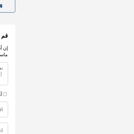
قم ب
إن أ
ماسك
أ