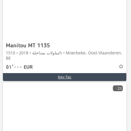
Manitou MT 1135
مناولات متداخلة • 2018 • 1510h • Moerbeke، Oost-Vlaanderen,
BE
٥١٬٠٠٠ EUR
Key-Tec
23