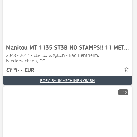
Manitou MT 1135 ST3B NO STAMPS!! 11 METER!!
مناولات متداخلة • 2014 • 2048h • Bad Bentheim،
Niedersachsen, DE
٤٣٬٩٠٠ EUR
ROPA BAUMASCHINEN GMBH
12