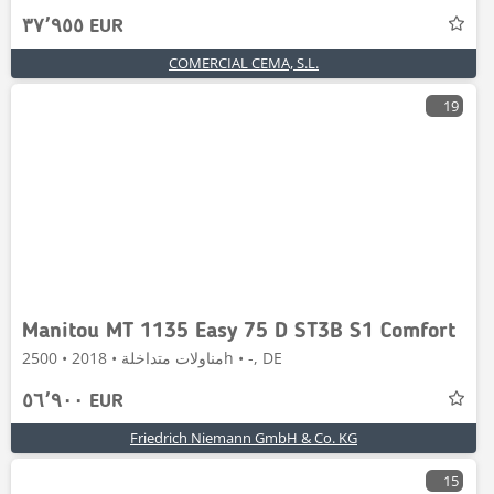
٣٧٬٩٥٥ EUR
COMERCIAL CEMA, S.L.
19
Manitou MT 1135 Easy 75 D ST3B S1 Comfort
مناولات متداخلة • 2018 • 2500h • -, DE
٥٦٬٩٠٠ EUR
Friedrich Niemann GmbH & Co. KG
15