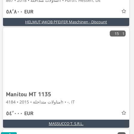
مناولات متداخلة • 2018 • 867h • Fürth، Hessen, DE
٥٨٬٨٠٠ EUR
HELMUT JAKOB PFEIFER Maschinen - Discount
15
1
Manitou MT 1135
مناولات متداخلة • 2015 • 4184h • -, IT
٥٤٬٠٠٠ EUR
MASSUCCO T. S.R.L.