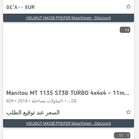
٥٤٬٨٠٠ EUR
HELMUT JAKOB PFEIFER Maschinen - Discount
14
Manitou MT 1135 ST3B TURBO 4x4x4 - 11m / 3.5t. VORFÜHRM.
مناولات متداخلة • 2018 • 609h • -, DE
السعر عند توقيع الطلب
HELMUT JAKOB PFEIFER Maschinen - Discount
11
1