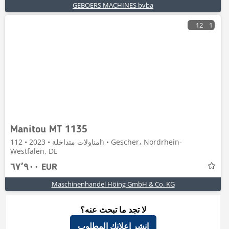
GEBOERS MACHINES bvba
12
1
Manitou MT 1135
مناولات متداخلة • 2023 • 112h • Gescher، Nordrhein-
Westfalen, DE
٦٧٬٩٠٠ EUR
Maschinenhandel Höing GmbH & Co. KG
لا تجد ما تبحث عنه؟
إنشر إعلانك المطلوب