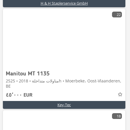
H & H Staplerservice GmbH
22
Manitou MT 1135
مناولات متداخلة • 2018 • 2525h • Moerbeke، Oost-Vlaanderen,
BE
٤٥٬٠٠٠ EUR
Key-Tec
18