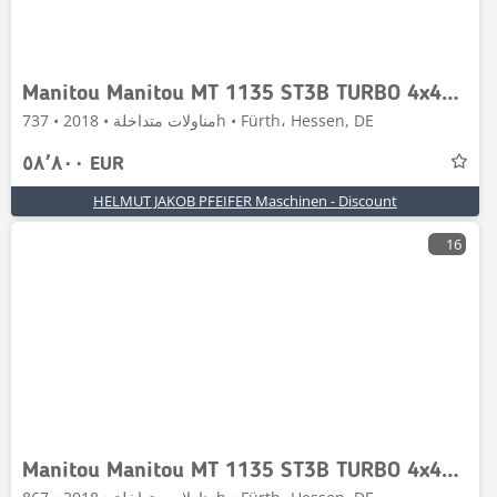
Manitou Manitou MT 1135 ST3B TURBO 4x4x4 - 11m / 3.5t. VOR
مناولات متداخلة • 2018 • 737h • Fürth، Hessen, DE
٥٨٬٨٠٠ EUR
HELMUT JAKOB PFEIFER Maschinen - Discount
16
Manitou Manitou MT 1135 ST3B TURBO 4x4x4 - 11m / 3.5t.