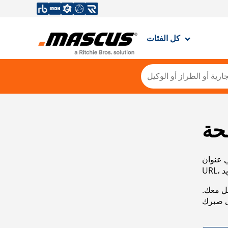
كل الفئات
حة
ي عنوان
صل معك.