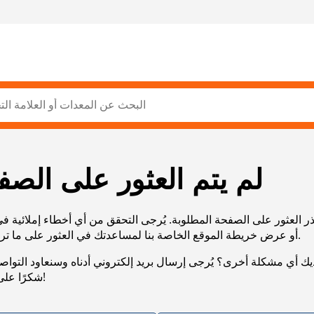
لم يتم العثور على الصف
ر العثور على الصفحة المطلوبة. يُرجى التحقق من أي أخطاء إملائية ف
URL، أو عرض خريطة الموقع الخاصة بنا لمساعدتك في العثور على ما تريد.
يك أي مشكلة أخرى؟ يُرجى إرسال بريد إلكتروني أدناه وسنعاود التوا
شكرًا على صبرك!