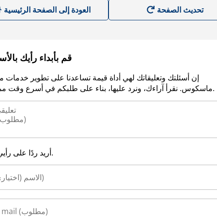
العودة إلى الصفحة الرئيسية
قم بأبداء رأيك بالأ
إن أسئلتك وتعليقاتك لهي أداة قيمة تساعدنا على تطوير خدمات م
ماسكوس. نقرأ آراءك، ونرد عليها، بناء على طلبكم في أسرع وقت ممكن.
أريد ردًا على رأيي.