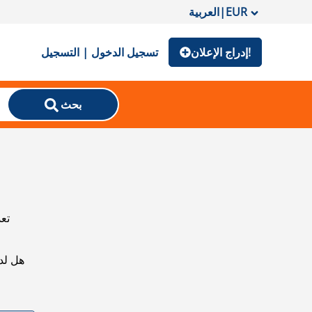
EUR
|
العربية
إدراج الإعلان!
تسجيل الدخول | التسجيل
بحث
تعذ
هل لد