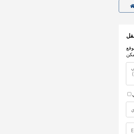
سفل
وقع