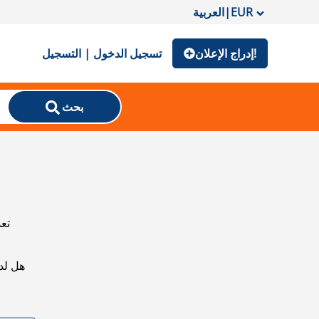
EUR
|
العربية
إدراج الإعلان!
تسجيل الدخول | التسجيل
بحث
تعذ
هل لد