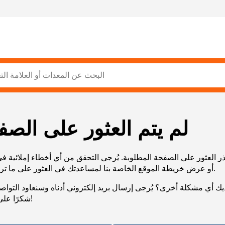
لم يتم العثور على الصف
ر العثور على الصفحة المطلوبة. يُرجى التحقق من أي أخطاء إملائية ف
URL، أو عرض خريطة الموقع الخاصة بنا لمساعدتك في العثور على ما تريد.
يك أي مشكلة أخرى؟ يُرجى إرسال بريد إلكتروني أدناه وسنعاود التوا
شكرًا على صبرك!