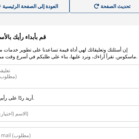
العودة إلى الصفحة الرئيسية
قم بأبداء رأيك بالأ
إن أسئلتك وتعليقاتك لهي أداة قيمة تساعدنا على تطوير خدمات م
ماسكوس. نقرأ آراءك، ونرد عليها، بناء على طلبكم في أسرع وقت ممكن.
أريد ردًا على رأيي.