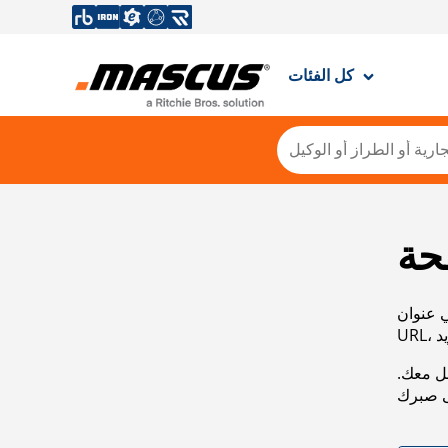
كل الفئات
حة
ي عنوان
صل معك.