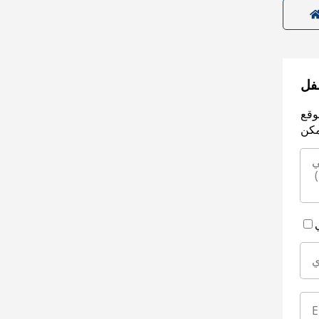
سفل
وقع