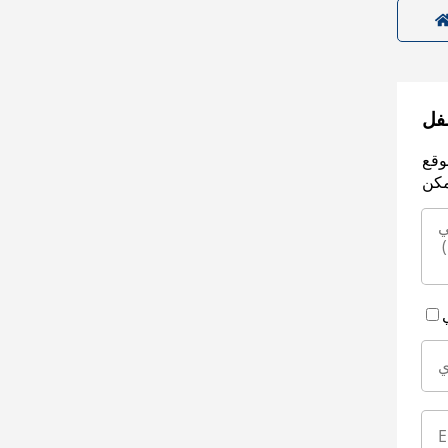
سفل
وقع