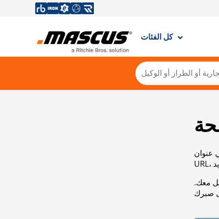
كل الفئات
حة
ي عنوان
صل معك.