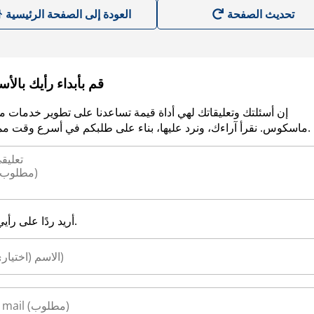
العودة إلى الصفحة الرئيسية
قم بأبداء رأيك بالأ
إن أسئلتك وتعليقاتك لهي أداة قيمة تساعدنا على تطوير خدمات م
ماسكوس. نقرأ آراءك، ونرد عليها، بناء على طلبكم في أسرع وقت ممكن.
أريد ردًا على رأيي.