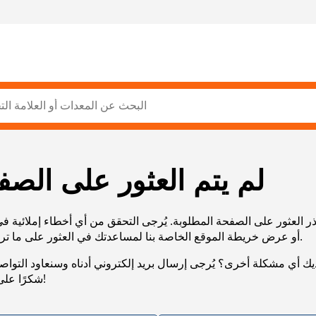
لم يتم العثور على الصف
ر العثور على الصفحة المطلوبة. يُرجى التحقق من أي أخطاء إملائية ف
URL، أو عرض خريطة الموقع الخاصة بنا لمساعدتك في العثور على ما تريد.
يك أي مشكلة أخرى؟ يُرجى إرسال بريد إلكتروني أدناه وسنعاود التوا
شكرًا على صبرك!