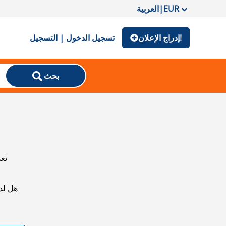
EUR
|
العربية
إدراج الإعلان!
تسجيل الدخول | التسجيل
بحث
تعذ
هل لد