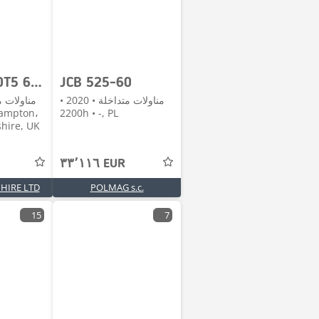
JCB 525-60T5 6 Meter Telehandler
JCB 525-60
مناولات متداخلة • 2020 •
2200h • -, PL
hire, UK
٣٣٬١١٦ EUR
HIRE LTD
POLMAG s.c.
15
7