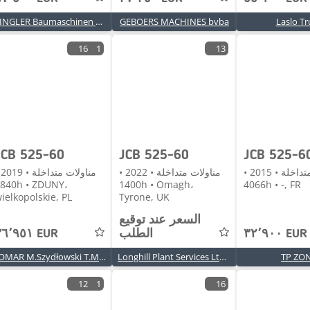
DINGLER Baumaschinen GmbH & Co. KG
GEBOERS MACHINES bvba
Laslo Tr
16
1
13
JCB 525-60
JCB 525-60
مناولات متداخلة • 2015 •
مناولات متداخلة • 2022 •
منا
0h • ZDUNY،
1400h • Omagh،
4066h • -, FR
ielkopolskie, PL
Tyrone, UK
السعر عند توقيع
٣٢٬٩٠٠ EUR
الطلب
٣٦٬٩٥١ EUR
TOMAR M.Szydłowski T.Maj Spółka Komandytowa
Longhill Plant Services Ltd - Omagh
TP ZO
12
1
16