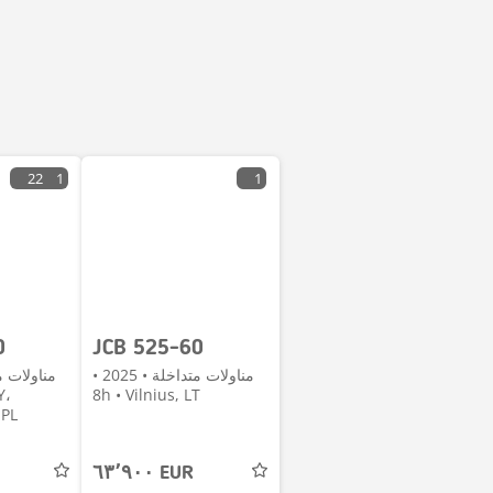
22
1
1
0
JCB 525-60
مناولات متداخلة • 2025 •
8h • Vilnius, LT
 PL
٦٣٬٩٠٠ EUR