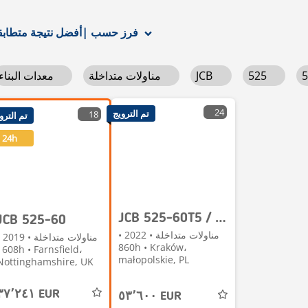
أفضل نتيجة متطابقة
فرز حسب
|
5
525
JCB
مناولات متداخلة
معدات البناء
24
تم الترويج
18
تم الترو
24h
JCB 525-60T5 / 2022 / 860 MTH! / 2.5 T / Reach 6 m / j
JCB 525-60
مناولات متداخلة • 2022 •
مناولات متد
860h • Kraków،
08h • Farnsfield،
małopolskie, PL
Nottinghamshire, UK
٣٧٬٢٤١ EUR
٥٣٬٦٠٠ EUR