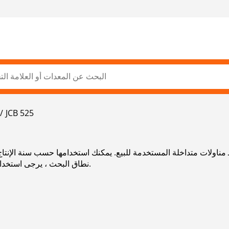
JCB 525
لـ مناولات متداخلة المستخدمة للبيع. يمكنك استخدامها حسب سنة الإنتاج
نطاق البحث ، يرجى استخدام شريط التنقل الموجود على الجانب الأيسر.