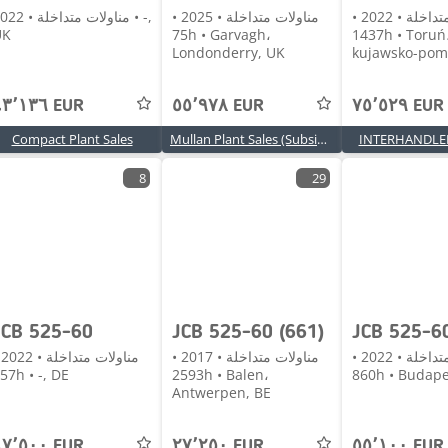
مناولات متداخلة • 2022 •
مناولات متداخلة • 2025 •
مناولات متداخلة • 022
UK
75h • Garvagh،
1437h • Toruń،
Londonderry, UK
kujawsko-pomo
٤٣٬١٣٦ EUR
٥٥٬٩٧٨ EUR
٧٥٬٥٢٩ EUR
Compact Plant Sales
Mullan Plant Sales (Subsidiary of Mullan Group)
INTERHANDLER 
8
29
JCB 525-60
JCB 525-60 (661)
مناولات متداخلة • 2022 •
مناولات متداخلة • 2017 •
منا
657h • -, DE
2593h • Balen،
860h • Budap
Antwerpen, BE
٤٧٬٥٠٠ EUR
٢٧٬٢٥٠ EUR
٥٥٬١٠٠ EUR