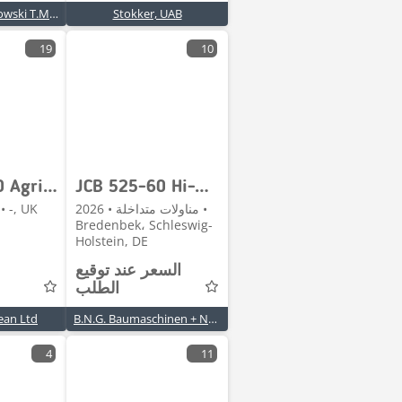
TOMAR M.Szydłowski T.Maj Spółka Komandytowa
Stokker, UAB
19
10
JCB 525-60 Agri Plus Telehandler (ST27038)
JCB 525-60 Hi-Viz NEU
مناولات متداخلة • 2026 •
مناولات متداخلة • -, K
Bredenbek، Schleswig-
Holstein, DE
السعر عند توقيع
الطلب
ean Ltd
B.N.G. Baumaschinen + Nutzfahrzeuge GmbH
4
11