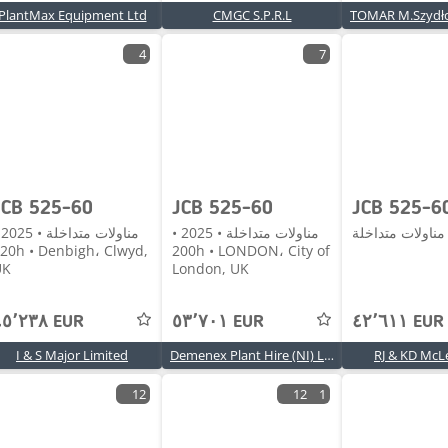
PlantMax Equipment Ltd
CMGC S.P.R.L
4
7
JCB 525-60
JCB 525-60
U
مناولات متداخلة • 2025 •
منا
Denbigh، Clwyd,
200h • LONDON، City of
UK
London, UK
٤٥٬٢٣٨ EUR
٥٣٬٧٠١ EUR
٤٢٬٦١١ EUR
I & S Major Limited
Demenex Plant Hire (NI) Ltd
RJ & KD McL
12
12
1