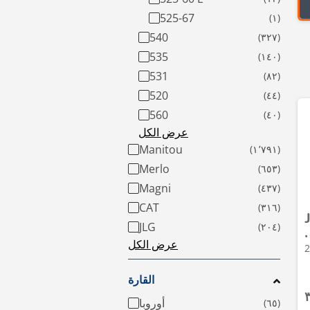
525-67
540
535
531
520
560
عرض الكل
Manitou
Merlo
Magni
CAT
JLG
ولات متداخلة • 2015 •
عرض الكل
القارة
أوروبا