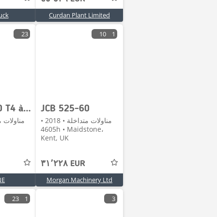
uck
Curdan Plant Limited
23
10
1
JCB 525-60 T4 à 32 900 € HT
JCB 525-60
مناولات متداخلة • 2018 •
4605h • Maidstone،
Kent, UK
٣١٬٢٢٨ EUR
NE
Morgan Machinery Ltd
23
1
3