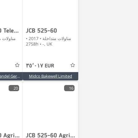
JCB 525-60 Teleskoplader/Telelader/INKL Palettengabel
JCB 525-60
مناولات متداخلة • 2017 •
2758h • -, UK
٣٥٬٠١٧ EUR
Baumaschinenhandel Gerben De Hoog
Midco Bakewell Limited
20
16
JCB 525-60 Agri Plus
JCB 525-60 Agri Plus