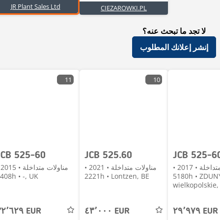
JR Plant Sales Ltd
CIEZAROWKI.PL
لا تجد ما تبحث عنه؟
إنشر إعلانك المطلوب
11
10
JCB 525-60
JCB 525.60
JCB 525-6
مناولات متداخلة • 2017 •
مناولات متداخلة • 2021 •
منا
2408h • -, UK
2221h • Lontzen, BE
5180h • ZDUNY،
wielkopolskie,
٣٢٬٦٢٩ EUR
٤٣٬٠٠٠ EUR
٢٩٬٩٧٩ EUR