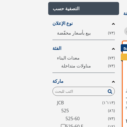
التصفية حسب
نوع الإعلان
بيع بأسعار مخفّضة
يج
الفئة
معدات البناء
مناولات متداخلة
ماركة
اخلة • 2019 •
JCB
16
525
525-60
525-60 E