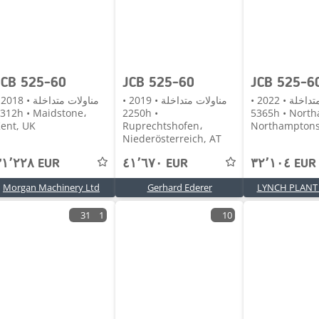
JCB 525-60
JCB 525-60
مناولات متداخلة • 2022 •
مناولات متداخلة • 2019 •
منا
h • Maidstone،
2250h •
5365h • Northampton،
ent, UK
Ruprechtshofen،
Northamptons
Niederösterreich, AT
٣١٬٢٢٨ EUR
٤١٬٦٧٠ EUR
٣٢٬١٠٤ EUR
Morgan Machinery Ltd
Gerhard Ederer
LYNCH PLANT 
31
1
10