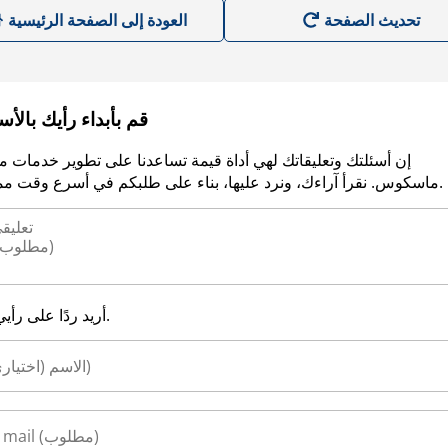
العودة إلى الصفحة الرئيسية
قم بأبداء رأيك بالأ
إن أسئلتك وتعليقاتك لهي أداة قيمة تساعدنا على تطوير خدمات م
ماسكوس. نقرأ آراءك، ونرد عليها، بناء على طلبكم في أسرع وقت ممكن.
أريد ردًا على رأيي.