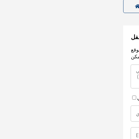
سفل
وقع