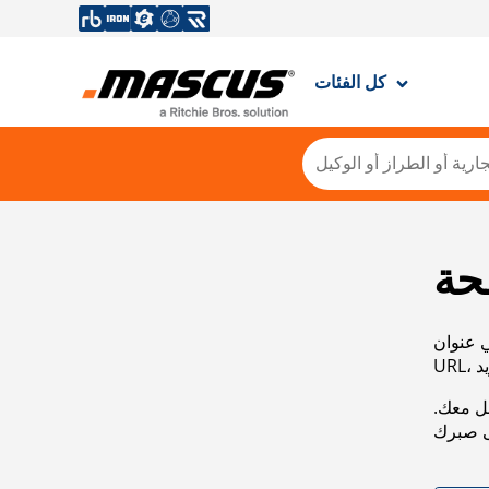
كل الفئات
حة
ي عنوان
صل معك.