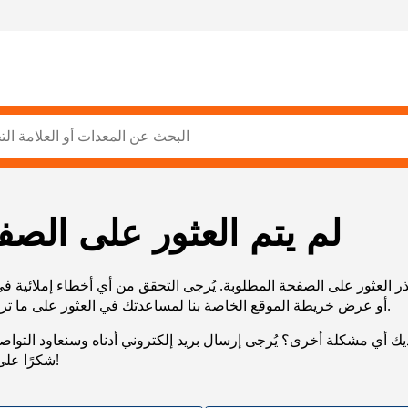
لم يتم العثور على الصف
ر العثور على الصفحة المطلوبة. يُرجى التحقق من أي أخطاء إملائية ف
URL، أو عرض خريطة الموقع الخاصة بنا لمساعدتك في العثور على ما تريد.
يك أي مشكلة أخرى؟ يُرجى إرسال بريد إلكتروني أدناه وسنعاود التوا
شكرًا على صبرك!