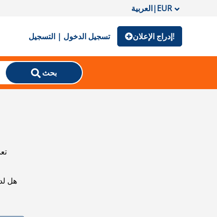
EUR
|
العربية
إدراج الإعلان!
تسجيل الدخول | التسجيل
بحث
تعذ
هل لد