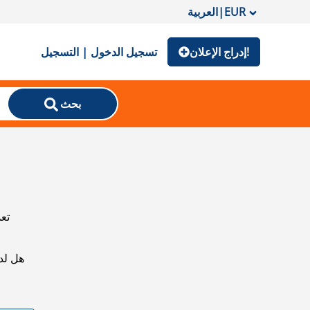
EUR
|
العربية
إدراج الإعلان!
تسجيل الدخول | التسجيل
بحث
تعذ
هل لد