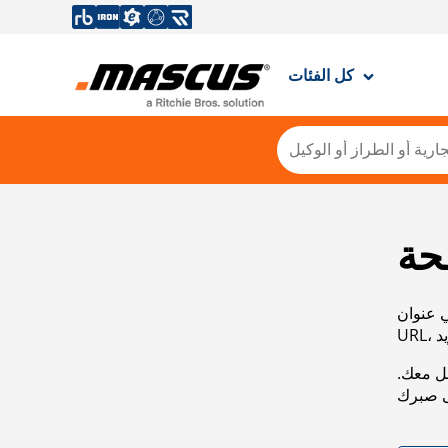
كل الفئات
حة
ي عنوان
صل معك.