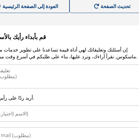
العودة إلى الصفحة الرئيسية
قم بأبداء رأيك بالأ
إن أسئلتك وتعليقاتك لهي أداة قيمة تساعدنا على تطوير خدمات م
ماسكوس. نقرأ آراءك، ونرد عليها، بناء على طلبكم في أسرع وقت ممكن.
أريد ردًا على رأيي.