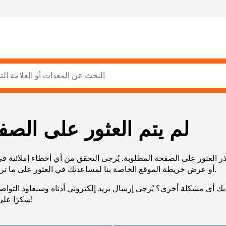
لم يتم العثور على الصف
ر العثور على الصفحة المطلوبة. يُرجى التحقق من أي أخطاء إملائية ف
URL، أو عرض خريطة الموقع الخاصة بنا لمساعدتك في العثور على ما تريد.
يك أي مشكلة أخرى؟ يُرجى إرسال بريد إلكتروني أدناه وسنعاود التوا
شكرًا على صبرك!