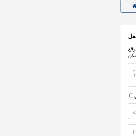
سفل
وقع