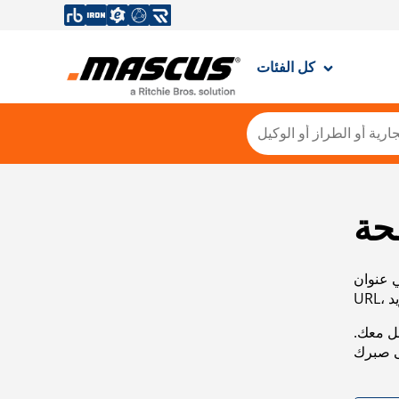
كل الفئات
حة
ي عنوان
صل معك.