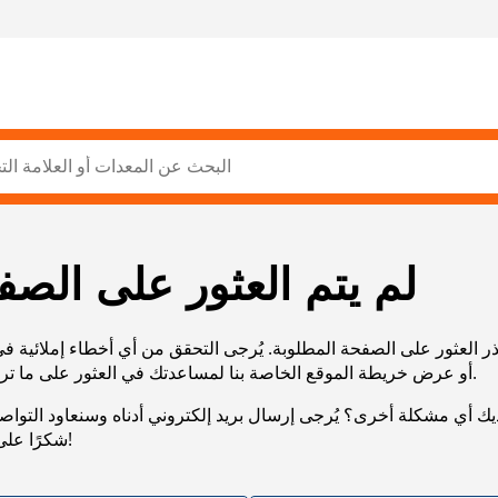
لم يتم العثور على الصف
ر العثور على الصفحة المطلوبة. يُرجى التحقق من أي أخطاء إملائية ف
URL، أو عرض خريطة الموقع الخاصة بنا لمساعدتك في العثور على ما تريد.
يك أي مشكلة أخرى؟ يُرجى إرسال بريد إلكتروني أدناه وسنعاود التوا
شكرًا على صبرك!