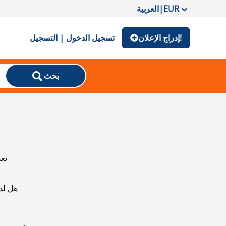
EUR
|
العربية
إدراج الإعلان!
تسجيل الدخول | التسجيل
بحث
تعذ
هل لد