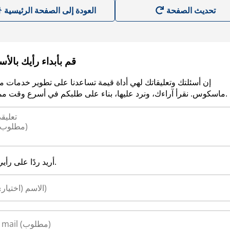
العودة إلى الصفحة الرئيسية
قم بأبداء رأيك بالأ
إن أسئلتك وتعليقاتك لهي أداة قيمة تساعدنا على تطوير خدمات م
ماسكوس. نقرأ آراءك، ونرد عليها، بناء على طلبكم في أسرع وقت ممكن.
أريد ردًا على رأيي.