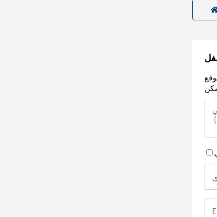
سفل
وقع