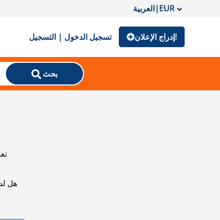
EUR
|
العربية
إدراج الإعلان!
تسجيل الدخول | التسجيل
بحث
تعذ
هل لد