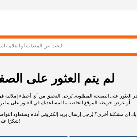
لم يتم العثور على الصف
ر العثور على الصفحة المطلوبة. يُرجى التحقق من أي أخطاء إملائية ف
URL، أو عرض خريطة الموقع الخاصة بنا لمساعدتك في العثور على ما تريد.
يك أي مشكلة أخرى؟ يُرجى إرسال بريد إلكتروني أدناه وسنعاود التوا
شكرًا على صبرك!