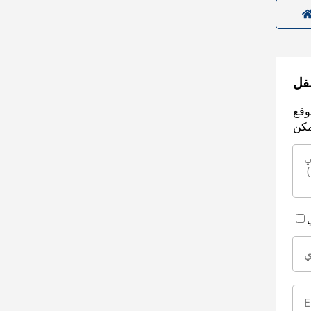
سفل
وقع