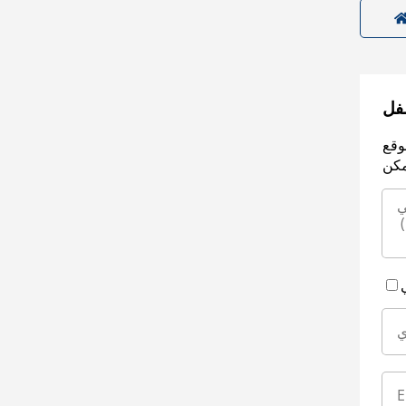
سفل
وقع