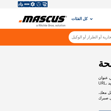
كل الفئات
حة
ي عنوان
صل معك.