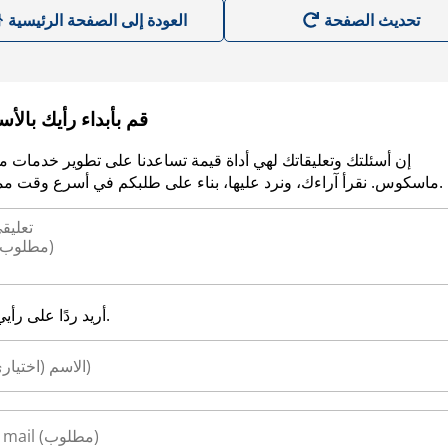
العودة إلى الصفحة الرئيسية
قم بأبداء رأيك بالأ
إن أسئلتك وتعليقاتك لهي أداة قيمة تساعدنا على تطوير خدمات م
ماسكوس. نقرأ آراءك، ونرد عليها، بناء على طلبكم في أسرع وقت ممكن.
أريد ردًا على رأيي.