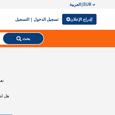
EUR
|
العربية
إدراج الإعلان!
تسجيل الدخول | التسجيل
بحث
تعذ
هل لد