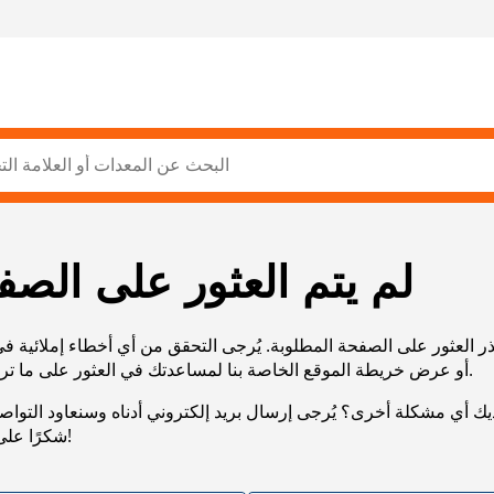
لم يتم العثور على الصف
ر العثور على الصفحة المطلوبة. يُرجى التحقق من أي أخطاء إملائية ف
URL، أو عرض خريطة الموقع الخاصة بنا لمساعدتك في العثور على ما تريد.
يك أي مشكلة أخرى؟ يُرجى إرسال بريد إلكتروني أدناه وسنعاود التوا
شكرًا على صبرك!