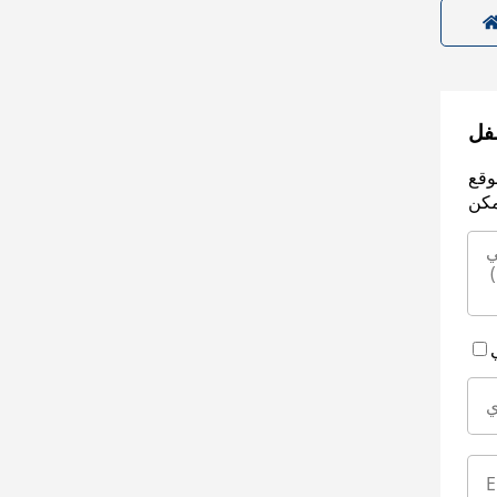
سفل
وقع