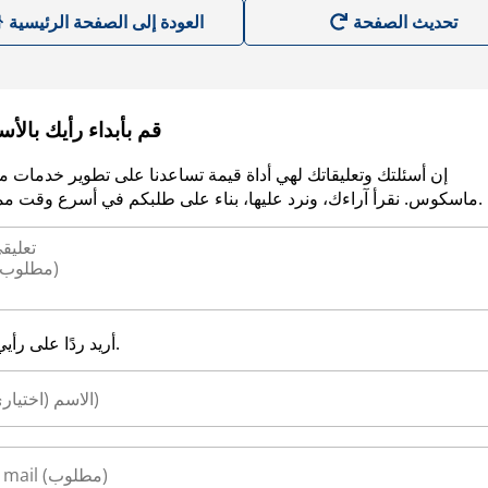
العودة إلى الصفحة الرئيسية
قم بأبداء رأيك بالأ
إن أسئلتك وتعليقاتك لهي أداة قيمة تساعدنا على تطوير خدمات م
ماسكوس. نقرأ آراءك، ونرد عليها، بناء على طلبكم في أسرع وقت ممكن.
أريد ردًا على رأيي.