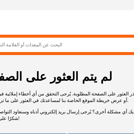
لم يتم العثور على الصف
ر العثور على الصفحة المطلوبة. يُرجى التحقق من أي أخطاء إملائية ف
URL، أو عرض خريطة الموقع الخاصة بنا لمساعدتك في العثور على ما تريد.
يك أي مشكلة أخرى؟ يُرجى إرسال بريد إلكتروني أدناه وسنعاود التوا
شكرًا على صبرك!