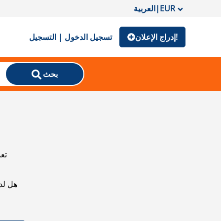
EUR
|
العربية
إدراج الإعلان!
تسجيل الدخول | التسجيل
بحث
تعذ
هل لد