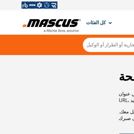
كل الفئات
حة
ي عنوان
صل معك.