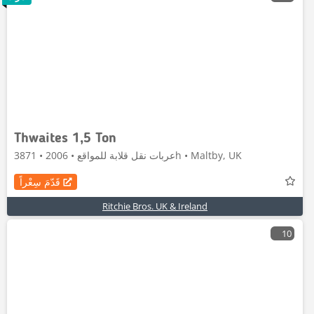
Thwaites 1,5 Ton
عربات نقل قلابة للمواقع • 2006 • 3871h • Maltby, UK
قَدّمَ سِعْراً
Ritchie Bros. UK & Ireland
10