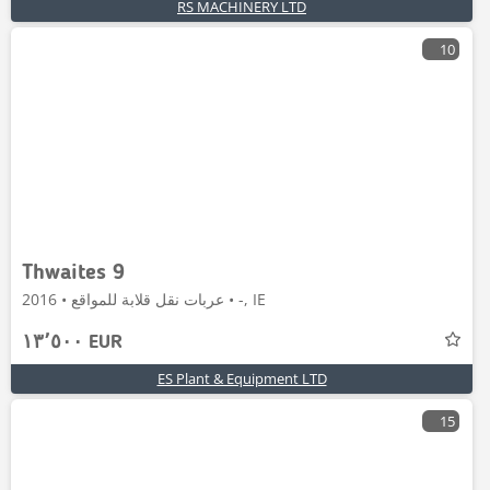
RS MACHINERY LTD
10
Thwaites 9
عربات نقل قلابة للمواقع • 2016 • -, IE
١٣٬٥٠٠ EUR
ES Plant & Equipment LTD
15