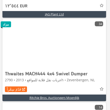
١٢٬٥٤٤ EUR
JAG Plant Ltd
34
مزاد
Thwaites MACH444 4x4 Swivel Dumper
عربات نقل قلابة للمواقع • 2013 • 2790h • Zevenbergen, NL
قَدّمَ سِعْراً
Ritchie Bros. Auctioneers Moerdijk
14