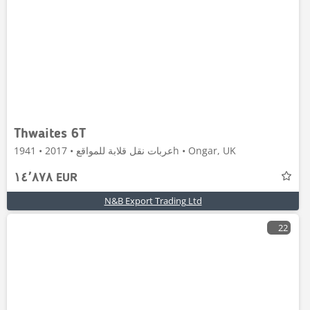
Thwaites 6T
عربات نقل قلابة للمواقع • 2017 • 1941h • Ongar, UK
١٤٬٨٧٨ EUR
N&B Export Trading Ltd
22