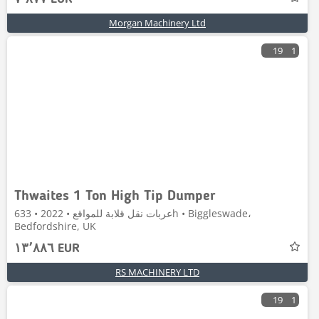
Morgan Machinery Ltd
19
1
Thwaites 1 Ton High Tip Dumper
عربات نقل قلابة للمواقع • 2022 • 633h • Biggleswade،
Bedfordshire, UK
١٣٬٨٨٦ EUR
RS MACHINERY LTD
19
1