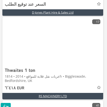
السعر عند توقيع الطلب
D Jones Plant Hire & Sales Ltd
17
Thwaites 1 ton
عربات نقل قلابة للمواقع • 2014 • 1814h • Biggleswade،
Bedfordshire, UK
٦٬٤١٨ EUR
RS MACHINERY LTD
41
مزاد