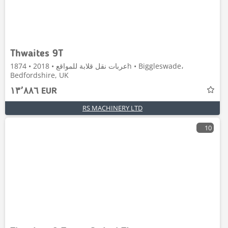
Thwaites 9T
عربات نقل قلابة للمواقع • 2018 • 1874h • Biggleswade،
Bedfordshire, UK
١٣٬٨٨٦ EUR
RS MACHINERY LTD
10