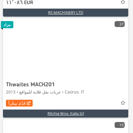
١١٬٠٨٦ EUR
RS MACHINERY LTD
37
مزاد
Thwaites MACH201
عربات نقل قلابة للمواقع • 2013 • Caorso, IT
قَدّمَ سِعْراً
Ritchie Bros. Italia Srl
15