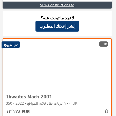
SDW Construction Ltd
لا تجد ما تبحث عنه؟
إنشر إعلانك المطلوب
10
تم الترويج
Thwaites Mach 2001
عربات نقل قلابة للمواقع • 2022 • 350h • -, UK
١٣٬١٢٨ EUR