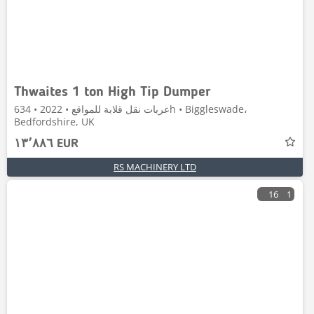
Thwaites 1 ton High Tip Dumper
عربات نقل قلابة للمواقع • 2022 • 634h • Biggleswade،
Bedfordshire, UK
١٣٬٨٨٦ EUR
RS MACHINERY LTD
16
1