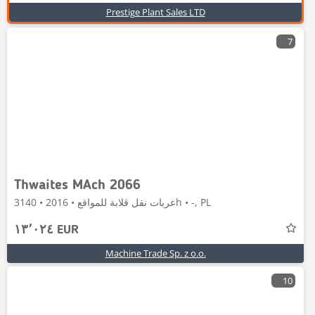
Prestige Plant Sales LTD
7
Thwaites MAch 2066
عربات نقل قلابة للمواقع • 2016 • 3140h • -, PL
١٣٬٠٢٤ EUR
Machine Trade Sp. z o.o.
10