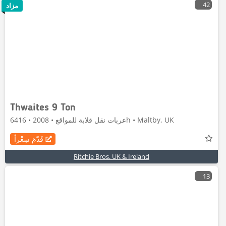
42
مزاد
Thwaites 9 Ton
عربات نقل قلابة للمواقع • 2008 • 6416h • Maltby, UK
قَدّمَ سِعْراً
Ritchie Bros. UK & Ireland
13