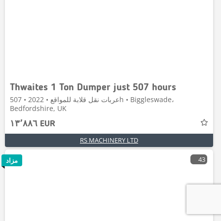
Thwaites 1 Ton Dumper just 507 hours
عربات نقل قلابة للمواقع • 2022 • 507h • Biggleswade،
Bedfordshire, UK
١٣٬٨٨٦ EUR
RS MACHINERY LTD
43
مزاد