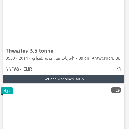
Thwaites 3.5 tonne
عربات نقل قلابة للمواقع • 2014 • 3933h • Balen، Antwerpen, BE
١١٬٧٥٠ EUR
Geuens Machines BVBA
29
مزاد