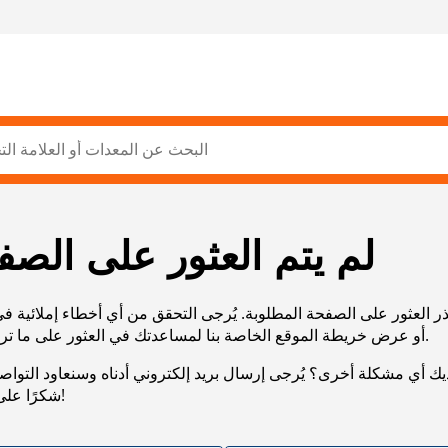
لم يتم العثور على الصف
ر العثور على الصفحة المطلوبة. يُرجى التحقق من أي أخطاء إملائية ف
URL، أو عرض خريطة الموقع الخاصة بنا لمساعدتك في العثور على ما تريد.
يك أي مشكلة أخرى؟ يُرجى إرسال بريد إلكتروني أدناه وسنعاود التوا
شكرًا على صبرك!