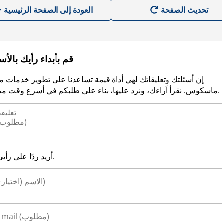
العودة إلى الصفحة الرئيسية
قم بأبداء رأيك بالأ
إن أسئلتك وتعليقاتك لهي أداة قيمة تساعدنا على تطوير خدمات م
ماسكوس. نقرأ آراءك، ونرد عليها، بناء على طلبكم في أسرع وقت ممكن.
أريد ردًا على رأيي.