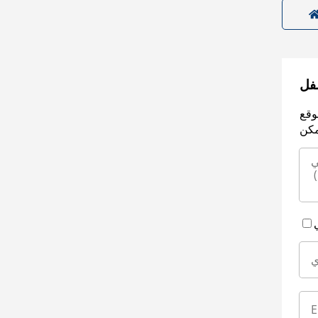
سفل
وقع