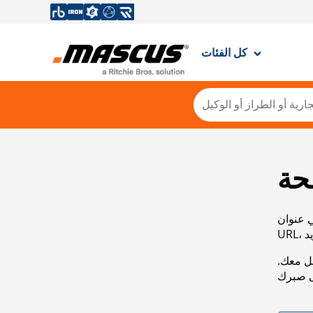
كل الفئات
حة
ي عنوان
صل معك.