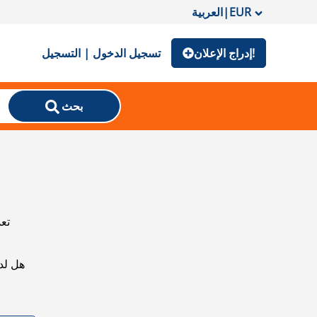
EUR
|
العربية
إدراج الإعلان!
تسجيل الدخول | التسجيل
بحث
تعذ
هل لد