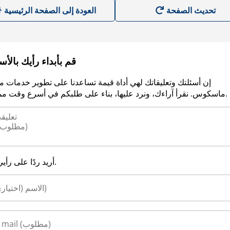
العودة إلى الصفحة الرئيسية
قم بأبداء رأيك بالأ
إن أسئلتك وتعليقاتك لهي أداة قيمة تساعدنا على تطوير خدمات م
ماسكوس. نقرأ آراءك، ونرد عليها، بناء على طلبكم في أسرع وقت ممكن.
أريد ردًا على رأيي.