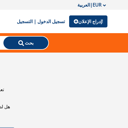
EUR
|
العربية
إدراج الإعلان!
تسجيل الدخول | التسجيل
بحث
تعذ
هل لد