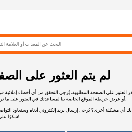
لم يتم العثور على الصف
ر العثور على الصفحة المطلوبة. يُرجى التحقق من أي أخطاء إملائية ف
URL، أو عرض خريطة الموقع الخاصة بنا لمساعدتك في العثور على ما تريد.
يك أي مشكلة أخرى؟ يُرجى إرسال بريد إلكتروني أدناه وسنعاود التوا
شكرًا على صبرك!