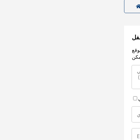
سفل
وقع