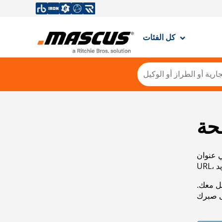
كل الفئات
حة
ي عنوان
صل معك.