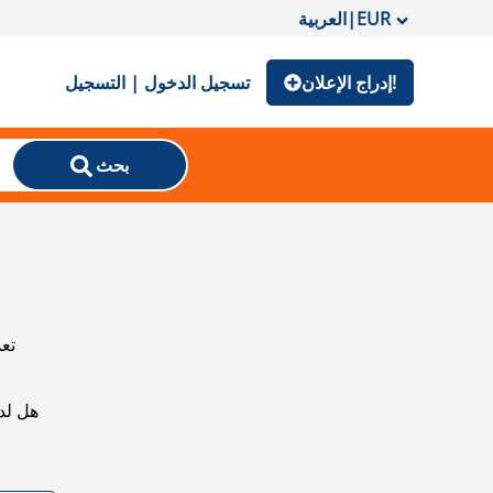
EUR
|
العربية
إدراج الإعلان!
تسجيل الدخول | التسجيل
بحث
تعذ
هل لد