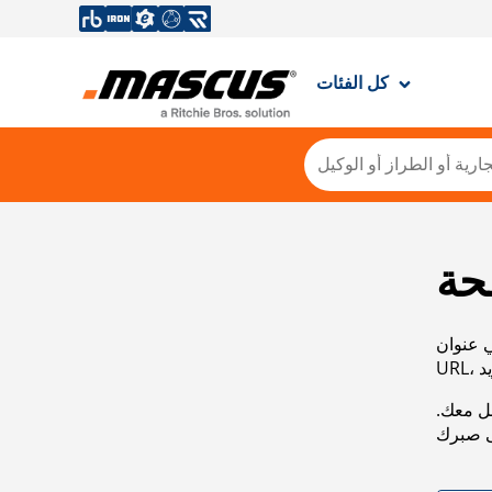
كل الفئات
حة
ي عنوان
صل معك.