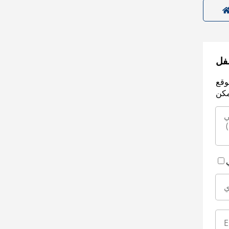
سفل
وقع