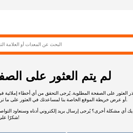
لم يتم العثور على الصف
ر العثور على الصفحة المطلوبة. يُرجى التحقق من أي أخطاء إملائية ف
URL، أو عرض خريطة الموقع الخاصة بنا لمساعدتك في العثور على ما تريد.
يك أي مشكلة أخرى؟ يُرجى إرسال بريد إلكتروني أدناه وسنعاود التوا
شكرًا على صبرك!