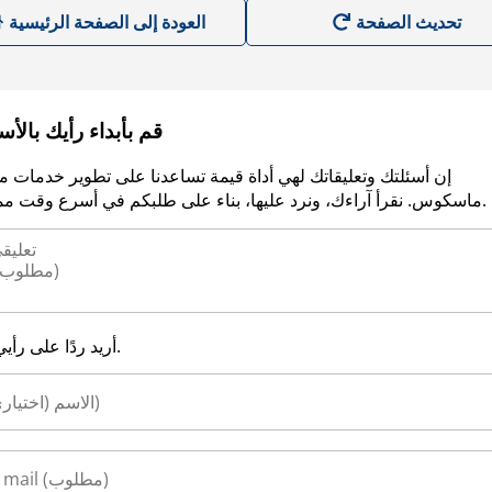
العودة إلى الصفحة الرئيسية
قم بأبداء رأيك بالأ
إن أسئلتك وتعليقاتك لهي أداة قيمة تساعدنا على تطوير خدمات م
ماسكوس. نقرأ آراءك، ونرد عليها، بناء على طلبكم في أسرع وقت ممكن.
أريد ردًا على رأيي.