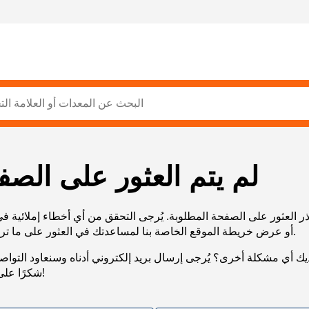
لم يتم العثور على الصف
ر العثور على الصفحة المطلوبة. يُرجى التحقق من أي أخطاء إملائية ف
URL، أو عرض خريطة الموقع الخاصة بنا لمساعدتك في العثور على ما تريد.
يك أي مشكلة أخرى؟ يُرجى إرسال بريد إلكتروني أدناه وسنعاود التوا
شكرًا على صبرك!