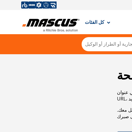
كل الفئات
حة
ي عنوان
صل معك.