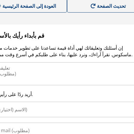
العودة إلى الصفحة الرئيسية
قم بأبداء رأيك بالأ
إن أسئلتك وتعليقاتك لهي أداة قيمة تساعدنا على تطوير خدمات م
ماسكوس. نقرأ آراءك، ونرد عليها، بناء على طلبكم في أسرع وقت ممكن.
أريد ردًا على رأيي.