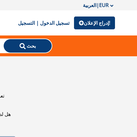
EUR
|
العربية
إدراج الإعلان!
تسجيل الدخول | التسجيل
بحث
تعذ
هل لد