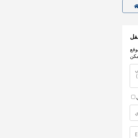
سفل
وقع