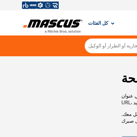
كل الفئات
حة
ي عنوان
صل معك.