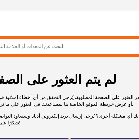
لم يتم العثور على الصف
ر العثور على الصفحة المطلوبة. يُرجى التحقق من أي أخطاء إملائية ف
URL، أو عرض خريطة الموقع الخاصة بنا لمساعدتك في العثور على ما تريد.
يك أي مشكلة أخرى؟ يُرجى إرسال بريد إلكتروني أدناه وسنعاود التوا
شكرًا على صبرك!