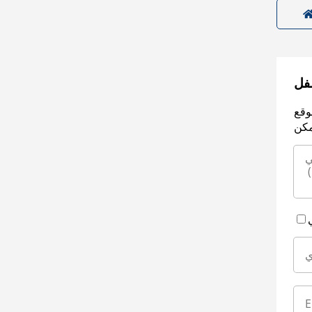
سفل
وقع