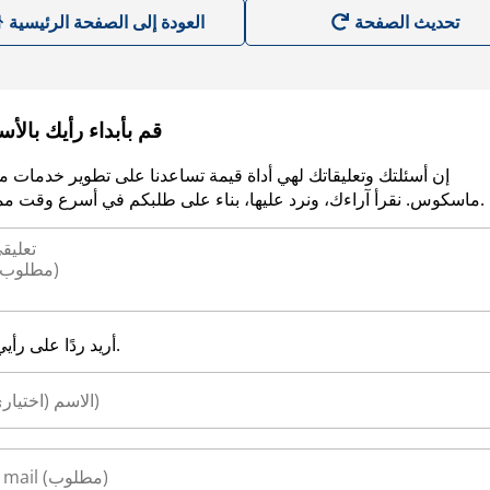
العودة إلى الصفحة الرئيسية
قم بأبداء رأيك بالأ
إن أسئلتك وتعليقاتك لهي أداة قيمة تساعدنا على تطوير خدمات م
ماسكوس. نقرأ آراءك، ونرد عليها، بناء على طلبكم في أسرع وقت ممكن.
أريد ردًا على رأيي.