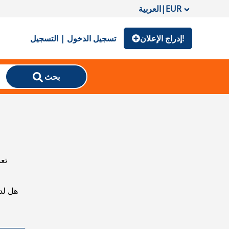
EUR
|
العربية
إدراج الإعلان!
تسجيل الدخول | التسجيل
بحث
تعذ
هل لد