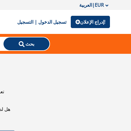
EUR
|
العربية
إدراج الإعلان!
تسجيل الدخول | التسجيل
بحث
تعذ
هل لد