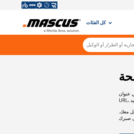
كل الفئات
حة
ي عنوان
صل معك.