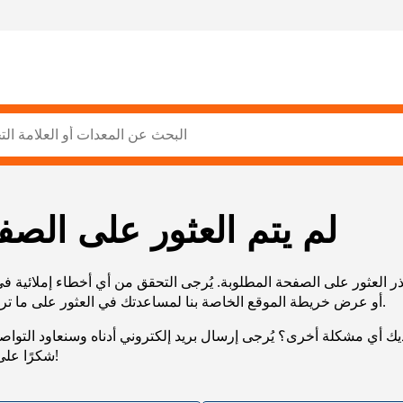
لم يتم العثور على الصف
ر العثور على الصفحة المطلوبة. يُرجى التحقق من أي أخطاء إملائية ف
URL، أو عرض خريطة الموقع الخاصة بنا لمساعدتك في العثور على ما تريد.
يك أي مشكلة أخرى؟ يُرجى إرسال بريد إلكتروني أدناه وسنعاود التوا
شكرًا على صبرك!