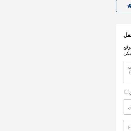
سفل
وقع