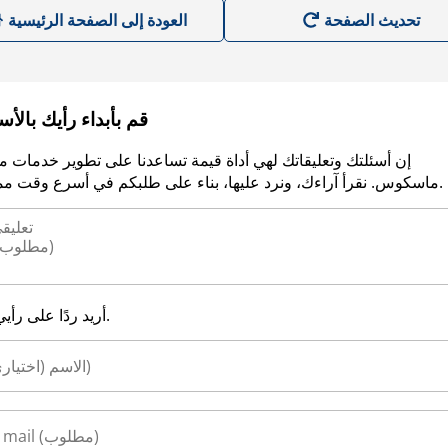
العودة إلى الصفحة الرئيسية
قم بأبداء رأيك بالأ
إن أسئلتك وتعليقاتك لهي أداة قيمة تساعدنا على تطوير خدمات م
ماسكوس. نقرأ آراءك، ونرد عليها، بناء على طلبكم في أسرع وقت ممكن.
أريد ردًا على رأيي.