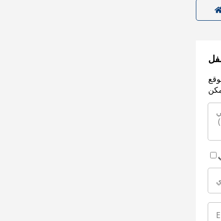
سفل
وقع