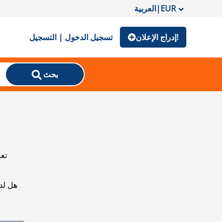
EUR
|
العربية
إدراج الإعلان!
تسجيل الدخول | التسجيل
بحث
تعذ
هل لد