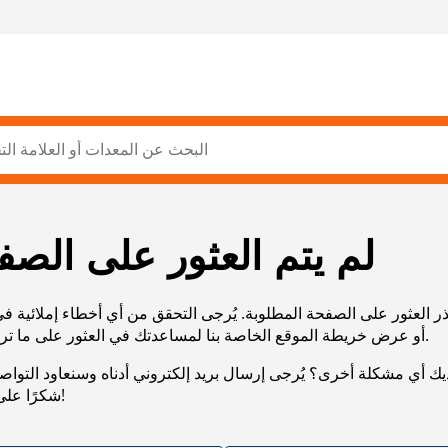
لم يتم العثور على الصف
ر العثور على الصفحة المطلوبة. يُرجى التحقق من أي أخطاء إملائية ف
URL، أو عرض خريطة الموقع الخاصة بنا لمساعدتك في العثور على ما تريد.
يك أي مشكلة أخرى؟ يُرجى إرسال بريد إلكتروني أدناه وسنعاود التوا
شكرًا على صبرك!