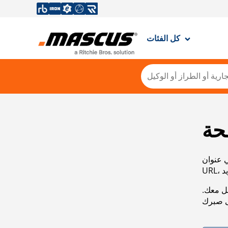
كل الفئات
حة
ي عنوان
صل معك.