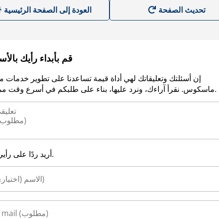
العودة إلى الصفحة الرئيسية
قم بأبداء رأيك بالأ
إن أسئلتك وتعليقاتك لهي أداة قيمة تساعدنا على تطوير خدمات م
ماسكوس. نقرأ آراءك، ونرد عليها، بناء على طلبكم في أسرع وقت ممكن.
أريد ردًا على رأيي.