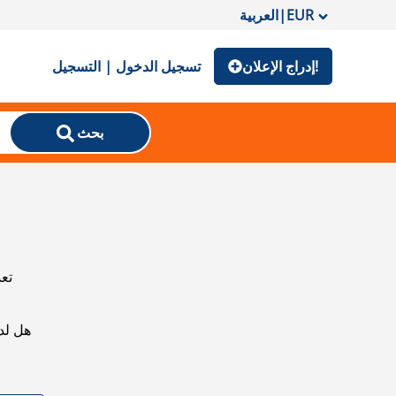
EUR
|
العربية
إدراج الإعلان!
تسجيل الدخول | التسجيل
بحث
تعذ
هل لد