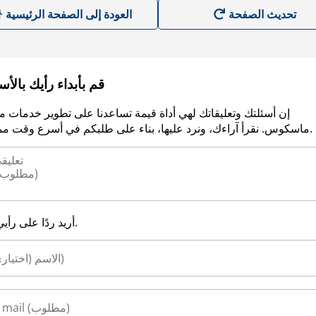
العودة إلى الصفحة الرئيسية
قم بأبداء رأيك بالأ
إن أسئلتك وتعليقاتك لهي أداة قيمة تساعدنا على تطوير خدمات م
ماسكوس. نقرأ آراءك، ونرد عليها، بناء على طلبكم في أسرع وقت ممكن.
أريد ردًا على رأيي.