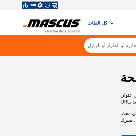
كل الفئات
حة
ي عنوان
صل معك.