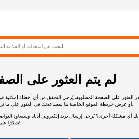
لم يتم العثور على الصف
ر العثور على الصفحة المطلوبة. يُرجى التحقق من أي أخطاء إملائية ف
URL، أو عرض خريطة الموقع الخاصة بنا لمساعدتك في العثور على ما تريد.
يك أي مشكلة أخرى؟ يُرجى إرسال بريد إلكتروني أدناه وسنعاود التوا
شكرًا على صبرك!