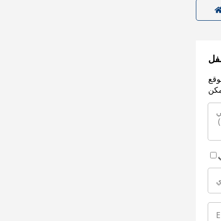
سفل
وقع