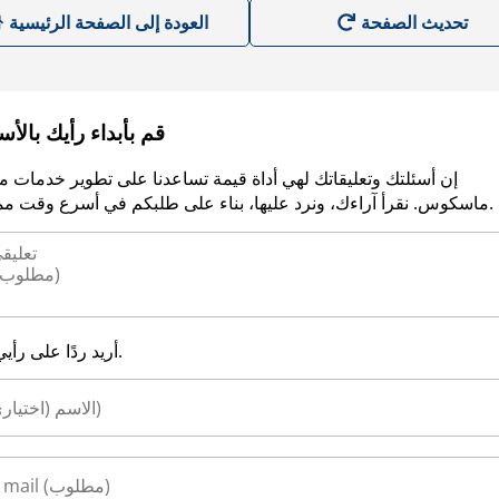
العودة إلى الصفحة الرئيسية
قم بأبداء رأيك بالأ
إن أسئلتك وتعليقاتك لهي أداة قيمة تساعدنا على تطوير خدمات م
ماسكوس. نقرأ آراءك، ونرد عليها، بناء على طلبكم في أسرع وقت ممكن.
أريد ردًا على رأيي.