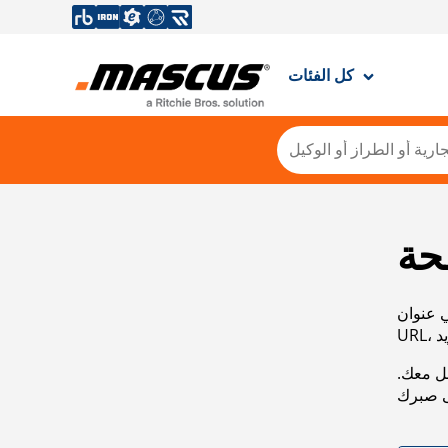
كل الفئات
حة
ي عنوان
صل معك.