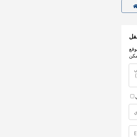
سفل
وقع