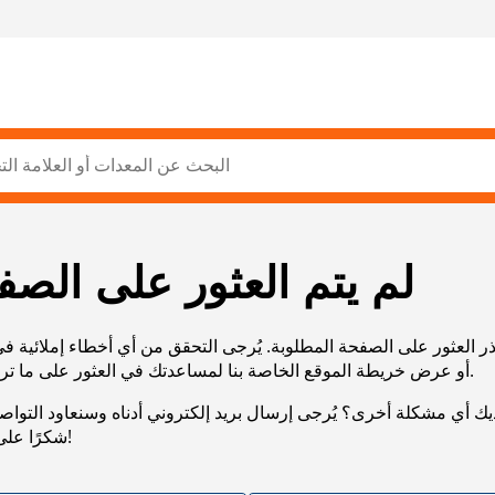
لم يتم العثور على الصف
ر العثور على الصفحة المطلوبة. يُرجى التحقق من أي أخطاء إملائية ف
URL، أو عرض خريطة الموقع الخاصة بنا لمساعدتك في العثور على ما تريد.
يك أي مشكلة أخرى؟ يُرجى إرسال بريد إلكتروني أدناه وسنعاود التوا
شكرًا على صبرك!