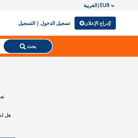
EUR
|
العربية
إدراج الإعلان!
تسجيل الدخول | التسجيل
بحث
تعذ
هل لد