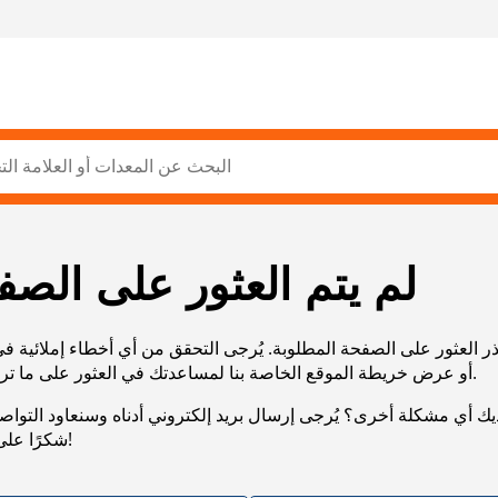
لم يتم العثور على الصف
ر العثور على الصفحة المطلوبة. يُرجى التحقق من أي أخطاء إملائية ف
URL، أو عرض خريطة الموقع الخاصة بنا لمساعدتك في العثور على ما تريد.
يك أي مشكلة أخرى؟ يُرجى إرسال بريد إلكتروني أدناه وسنعاود التوا
شكرًا على صبرك!