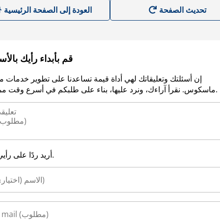
العودة إلى الصفحة الرئيسية
قم بأبداء رأيك بالأ
إن أسئلتك وتعليقاتك لهي أداة قيمة تساعدنا على تطوير خدمات م
ماسكوس. نقرأ آراءك، ونرد عليها، بناء على طلبكم في أسرع وقت ممكن.
أريد ردًا على رأيي.