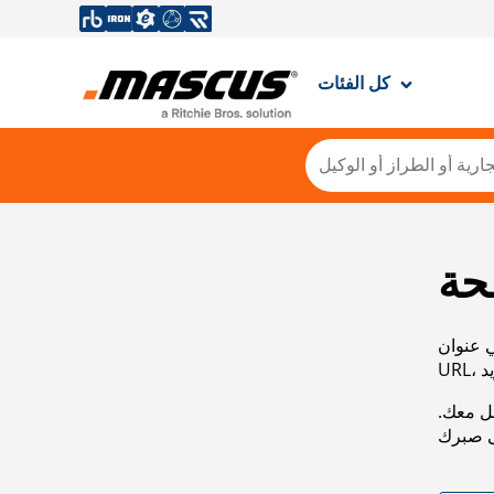
كل الفئات
حة
ي عنوان
صل معك.