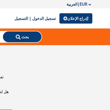
EUR
|
العربية
إدراج الإعلان!
تسجيل الدخول | التسجيل
بحث
تعذ
هل لد