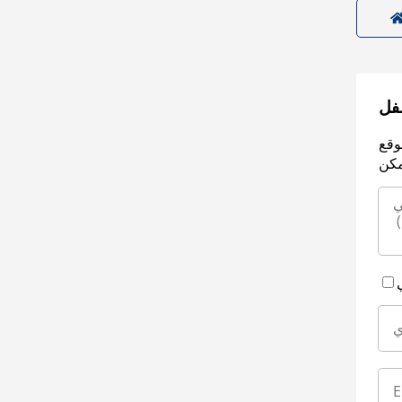
سفل
وقع