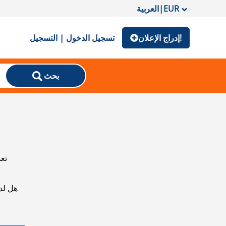
EUR
|
العربية
إدراج الإعلان!
تسجيل الدخول | التسجيل
بحث
تعذ
هل لد