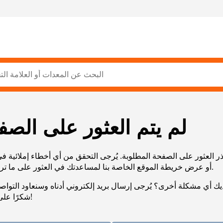
لم يتم العثور على الصف
ر العثور على الصفحة المطلوبة. يُرجى التحقق من أي أخطاء إملائية ف
URL، أو عرض خريطة الموقع الخاصة بنا لمساعدتك في العثور على ما تريد.
يك أي مشكلة أخرى؟ يُرجى إرسال بريد إلكتروني أدناه وسنعاود التوا
شكرًا على صبرك!