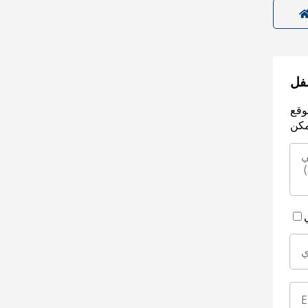
سفل
وقع