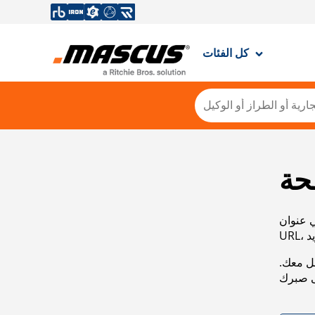
كل الفئات
حة
ي عنوان
صل معك.