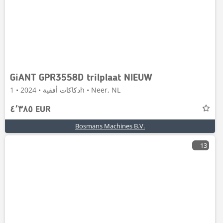
GiANT GPR3558D trilplaat NIEUW
دكاكات أفقية • 2024 • 1h • Neer, NL
٤٬٣٨٥ EUR
Bosmans Machines B.V.
13