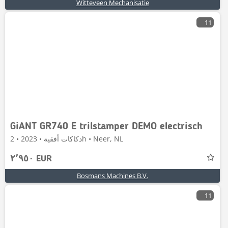
Witteveen Mechanisatie
11
GiANT GR740 E trilstamper DEMO electrisch
دكاكات أفقية • 2023 • 2h • Neer, NL
٢٬٩٥٠ EUR
Bosmans Machines B.V.
11