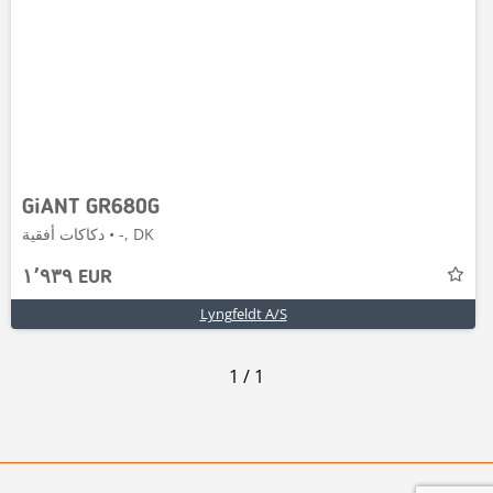
GiANT GR680G
دكاكات أفقية • -, DK
١٬٩٣٩ EUR
Lyngfeldt A/S
1
/
1