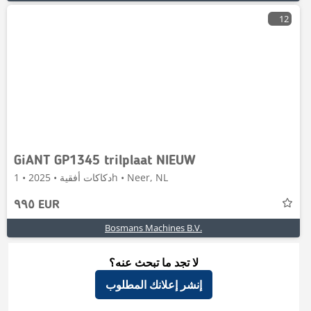
12
GiANT GP1345 trilplaat NIEUW
دكاكات أفقية • 2025 • 1h • Neer, NL
٩٩٥ EUR
Bosmans Machines B.V.
لا تجد ما تبحث عنه؟
إنشر إعلانك المطلوب