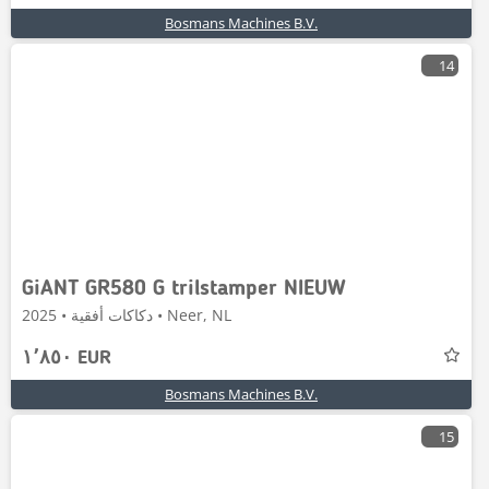
Bosmans Machines B.V.
14
GiANT GR580 G trilstamper NIEUW
دكاكات أفقية • 2025 • Neer, NL
١٬٨٥٠ EUR
Bosmans Machines B.V.
15