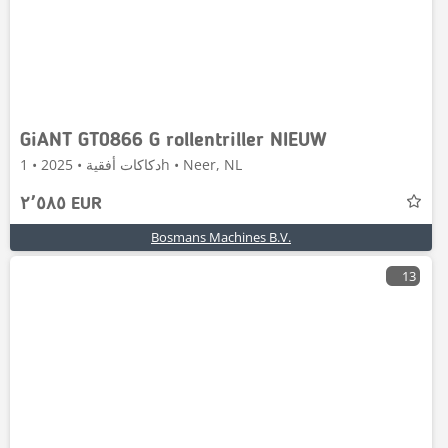
GiANT GT0866 G rollentriller NIEUW
دكاكات أفقية • 2025 • 1h • Neer, NL
٢٬٥٨٥ EUR
Bosmans Machines B.V.
13