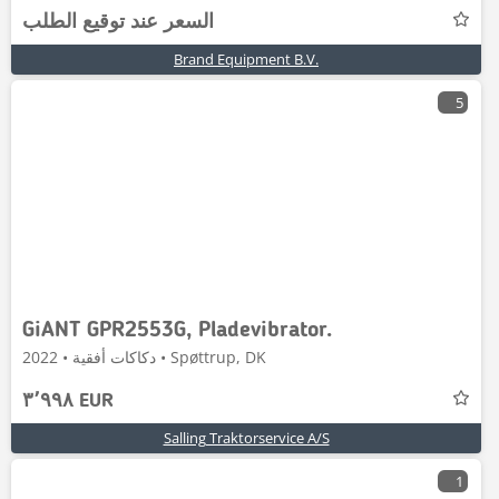
السعر عند توقيع الطلب
Brand Equipment B.V.
5
GiANT GPR2553G, Pladevibrator.
دكاكات أفقية • 2022 • Spøttrup, DK
٣٬٩٩٨ EUR
Salling Traktorservice A/S
1