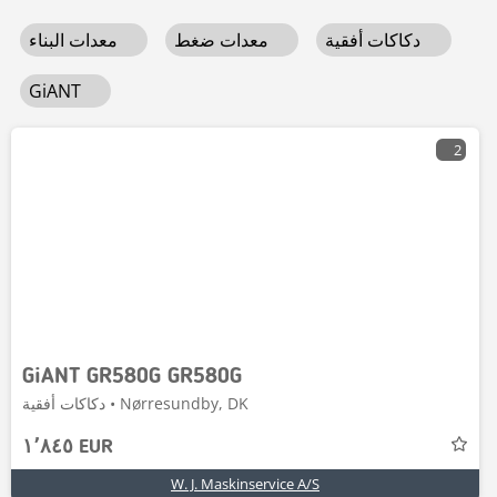
دكاكات أفقية
معدات ضغط
معدات البناء
GiANT
2
GiANT GR580G GR580G
دكاكات أفقية • Nørresundby, DK
١٬٨٤٥ EUR
W. J. Maskinservice A/S