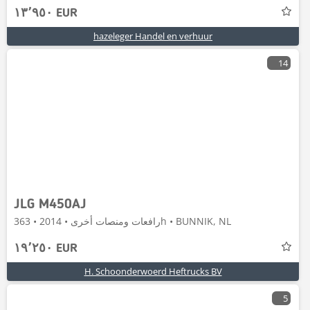
١٣٬٩٥٠ EUR
hazeleger Handel en verhuur
14
JLG M450AJ
رافعات ومنصات أخرى • 2014 • 363h • BUNNIK, NL
١٩٬٢٥٠ EUR
H. Schoonderwoerd Heftrucks BV
5