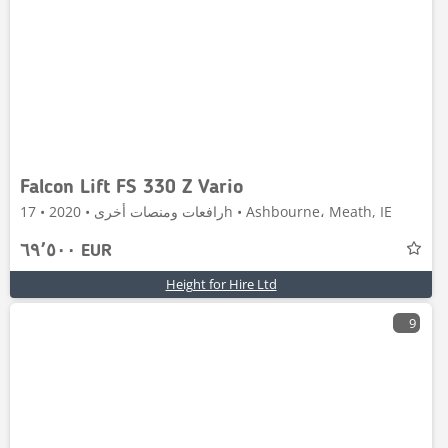
Falcon Lift FS 330 Z Vario
رافعات ومنصات أخرى • 2020 • 17h • Ashbourne، Meath, IE
٦٩٬٥٠٠ EUR
Height for Hire Ltd
9