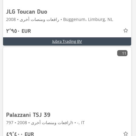
JLG Toucan Duo
رافعات ومنصات أخرى • 2008 • Buggenum، Limburg, NL
٢٬٩٥٠ EUR
Jubra Trading BV
11
Palazzani TSJ 39
رافعات ومنصات أخرى • 2008 • 797h • -, IT
٤٩٬٤٠٠ EUR