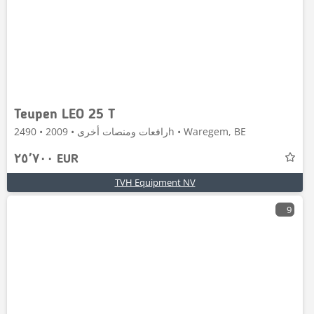
Teupen LEO 25 T
رافعات ومنصات أخرى • 2009 • 2490h • Waregem, BE
٢٥٬٧٠٠ EUR
TVH Equipment NV
9