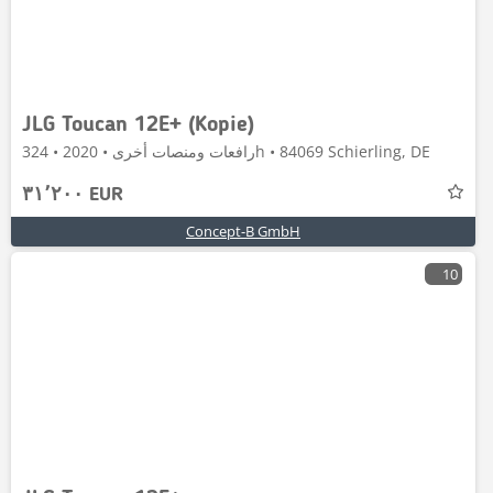
JLG Toucan 12E+ (Kopie)
رافعات ومنصات أخرى • 2020 • 324h • 84069 Schierling, DE
٣١٬٢٠٠ EUR
Concept-B GmbH
10