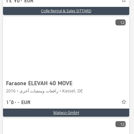
٣٤٬٧٥٠ EUR
Colle Rental & Sales SITTARD
12
Faraone ELEVAH 40 MOVE
رافعات ومنصات أخرى • 2016 • Kassel, DE
١٬٥٠٠ EUR
Mateco GmbH
12