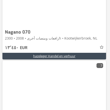
Nagano 070
رافعات ومنصات أخرى • 2008 • 2300h • Kootwijkerbroek, NL
١٣٬٤٥٠ EUR
hazeleger Handel en verhuur
7