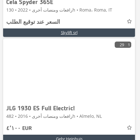
Cela Spyder 365E
رافعات ومنصات أخرى • 2022 • 130h • Roma، Roma, IT
السعر عند توقيع الطلب
Skylift srl
29
1
JLG 1930 ES Full Electric!
رافعات ومنصات أخرى • 2016 • 482h • Almelo, NL
٤٬١٠٠ EUR
Gebr Heinhuis