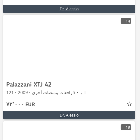
Dr. Alessio
14
Palazzani XTJ 42
رافعات ومنصات أخرى • 2009 • 121h • -, IT
٧٢٬٠٠٠ EUR
Dr. Alessio
19