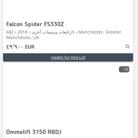
Falcon Spider FS330Z
رافعات ومنصات أخرى • 2018 • 682h • Manchester، Greater
Manchester, UK
٤٩٬٩٠٠ EUR
Height for Hire Ltd
10
Ommelift 3150 RBDJ