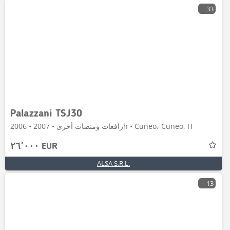
33
Palazzani TSJ30
رافعات ومنصات أخرى • 2007 • 2006h • Cuneo، Cuneo, IT
٢٦٬٠٠٠ EUR
ALSA S.R.L.
13