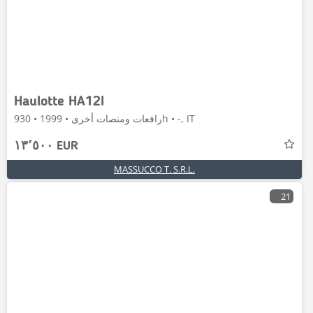
Haulotte HA12I
رافعات ومنصات أخرى • 1999 • 930h • -, IT
١٣٬٥٠٠ EUR
MASSUCCO T. S.R.L.
21