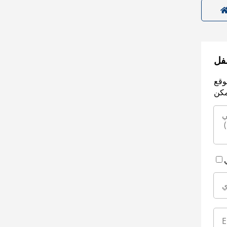
سفل
وقع