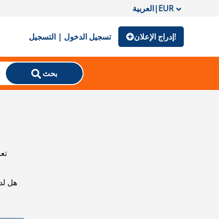
EUR
|
العربية
إدراج الإعلان!
تسجيل الدخول | التسجيل
بحث
تعذ
هل لد