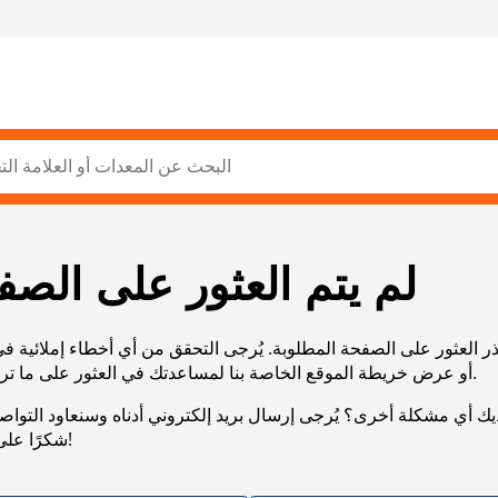
لم يتم العثور على الصف
ر العثور على الصفحة المطلوبة. يُرجى التحقق من أي أخطاء إملائية ف
URL، أو عرض خريطة الموقع الخاصة بنا لمساعدتك في العثور على ما تريد.
يك أي مشكلة أخرى؟ يُرجى إرسال بريد إلكتروني أدناه وسنعاود التوا
شكرًا على صبرك!