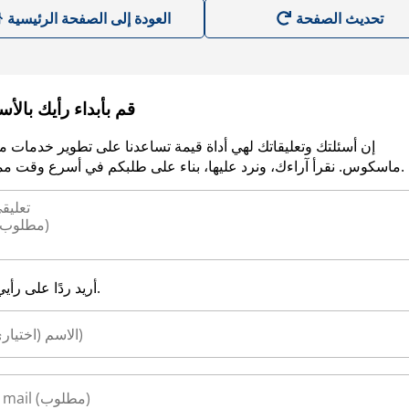
العودة إلى الصفحة الرئيسية
قم بأبداء رأيك بالأ
إن أسئلتك وتعليقاتك لهي أداة قيمة تساعدنا على تطوير خدمات م
ماسكوس. نقرأ آراءك، ونرد عليها، بناء على طلبكم في أسرع وقت ممكن.
أريد ردًا على رأيي.