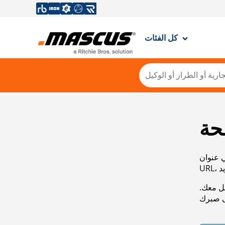
كل الفئات
حة
ي عنوان
صل معك.