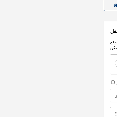
سفل
وقع