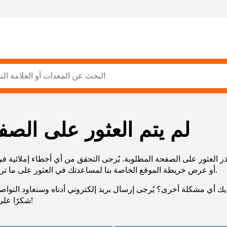
لم يتم العثور على الصف
ر العثور على الصفحة المطلوبة. يُرجى التحقق من أي أخطاء إملائية ف
URL، أو عرض خريطة الموقع الخاصة بنا لمساعدتك في العثور على ما تريد.
يك أي مشكلة أخرى؟ يُرجى إرسال بريد إلكتروني أدناه وسنعاود التوا
شكرًا على صبرك!