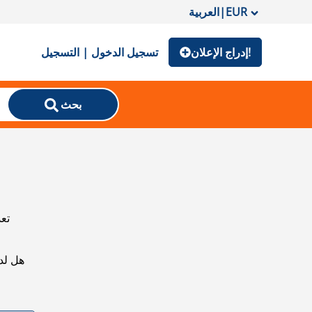
EUR
|
العربية
إدراج الإعلان!
تسجيل الدخول | التسجيل
بحث
تعذ
هل لد