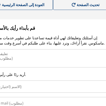
العودة إلى الصفحة الرئيسية
قم بأبداء رأيك بالأ
إن أسئلتك وتعليقاتك لهي أداة قيمة تساعدنا على تطوير خدمات م
ماسكوس. نقرأ آراءك، ونرد عليها، بناء على طلبكم في أسرع وقت ممكن.
أريد ردًا على رأيي.