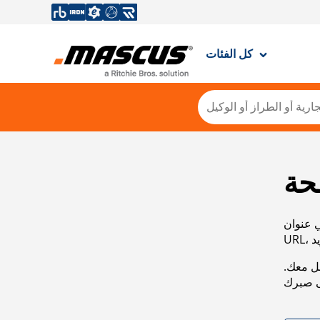
كل الفئات
حة
ي عنوان
صل معك.