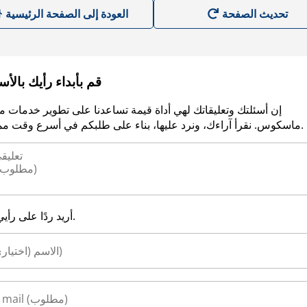
العودة إلى الصفحة الرئيسية
قم بأبداء رأيك بالأ
إن أسئلتك وتعليقاتك لهي أداة قيمة تساعدنا على تطوير خدمات م
ماسكوس. نقرأ آراءك، ونرد عليها، بناء على طلبكم في أسرع وقت ممكن.
أريد ردًا على رأيي.