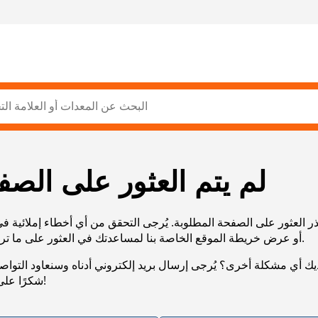
لم يتم العثور على الصف
ر العثور على الصفحة المطلوبة. يُرجى التحقق من أي أخطاء إملائية ف
URL، أو عرض خريطة الموقع الخاصة بنا لمساعدتك في العثور على ما تريد.
يك أي مشكلة أخرى؟ يُرجى إرسال بريد إلكتروني أدناه وسنعاود التوا
شكرًا على صبرك!