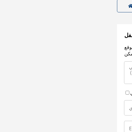
سفل
وقع