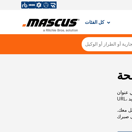
كل الفئات
حة
ي عنوان
صل معك.