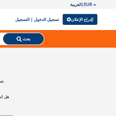
EUR
|
العربية
إدراج الإعلان!
تسجيل الدخول | التسجيل
بحث
تعذ
هل لد