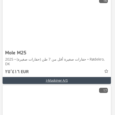
16
Mole M25
حفارات صغيرة أقل من 7 طن (حفارات صغيرة) • 2025 • Rødekro,
DK
٢٥٬٤١٦ EUR
J-Maskiner A/S
17