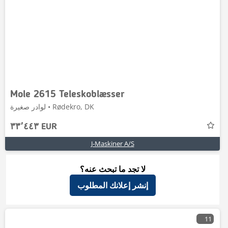
Mole 2615 Teleskoblæsser
لوادر صغيرة • Rødekro, DK
٣٣٬٤٤٣ EUR
J-Maskiner A/S
لا تجد ما تبحث عنه؟
إنشر إعلانك المطلوب
11