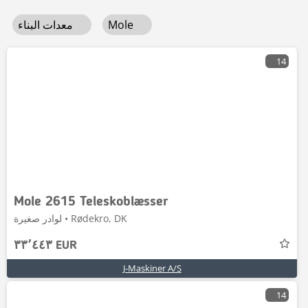
Mole
معدات البناء
14
Mole 2615 Teleskoblæsser
لوادر صغيرة • Rødekro, DK
٣٣٬٤٤٣ EUR
J-Maskiner A/S
14