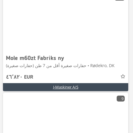
Mole m60zt Fabriks ny
حفارات صغيرة أقل من 7 طن (حفارات صغيرة) • Rødekro, DK
٤٦٬٨٢٠ EUR
J-Maskiner A/S
9