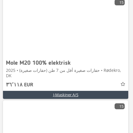
15
Mole M20 100% elektrisk
حفارات صغيرة أقل من 7 طن (حفارات صغيرة) • 2025 • Rødekro,
DK
٣٦٬١١٨ EUR
J-Maskiner A/S
15