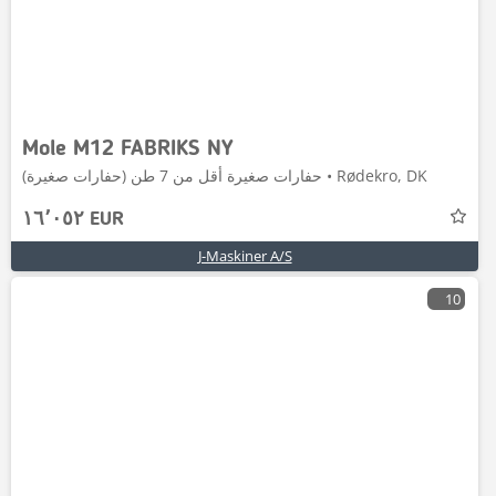
Mole M12 FABRIKS NY
حفارات صغيرة أقل من 7 طن (حفارات صغيرة) • Rødekro, DK
١٦٬٠٥٢ EUR
J-Maskiner A/S
10