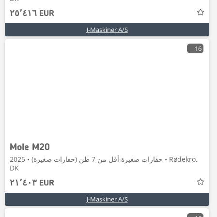
٢٥٬٤١٦ EUR
J-Maskiner A/S
16
Mole M20
حفارات صغيرة أقل من 7 طن (حفارات صغيرة) • 2025 • Rødekro,
DK
٢١٬٤٠٣ EUR
J-Maskiner A/S