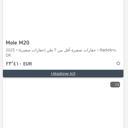
Mole M20
حفارات صغيرة أقل من 7 طن (حفارات صغيرة) • 2025 • Rødekro,
DK
٢٣٬٤١٠ EUR
J-Maskiner A/S
13