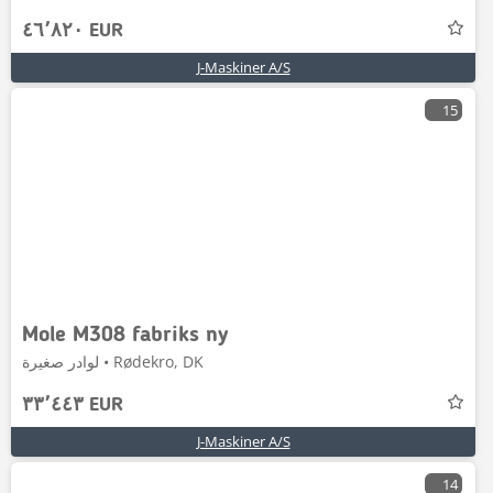
٤٦٬٨٢٠ EUR
J-Maskiner A/S
15
Mole M308 fabriks ny
لوادر صغيرة • Rødekro, DK
٣٣٬٤٤٣ EUR
J-Maskiner A/S
14