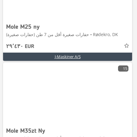
Mole M25 ny
حفارات صغيرة أقل من 7 طن (حفارات صغيرة) • Rødekro, DK
٢٩٬٤٣٠ EUR
J-Maskiner A/S
15
Mole M35zt Ny