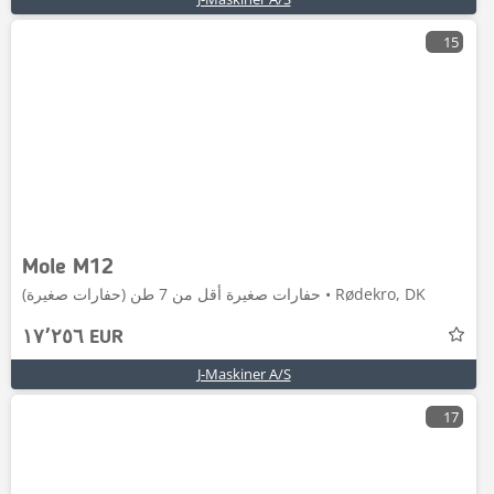
15
Mole M12
حفارات صغيرة أقل من 7 طن (حفارات صغيرة) • Rødekro, DK
١٧٬٢٥٦ EUR
J-Maskiner A/S
17