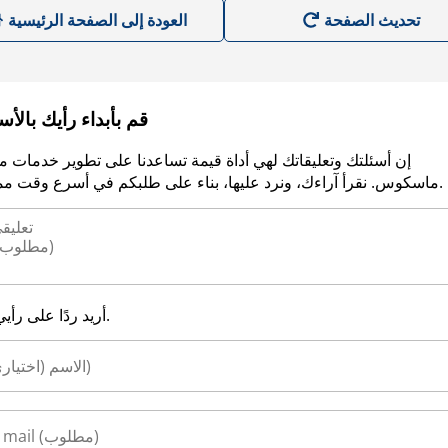
العودة إلى الصفحة الرئيسية
قم بأبداء رأيك بالأ
إن أسئلتك وتعليقاتك لهي أداة قيمة تساعدنا على تطوير خدمات م
ماسكوس. نقرأ آراءك، ونرد عليها، بناء على طلبكم في أسرع وقت ممكن.
أريد ردًا على رأيي.