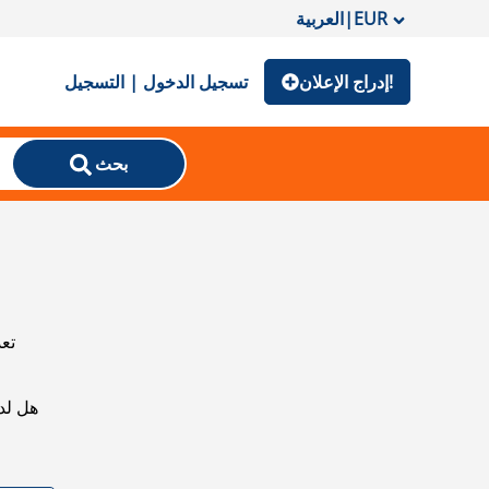
EUR
|
العربية
إدراج الإعلان!
تسجيل الدخول | التسجيل
بحث
تعذ
هل لد