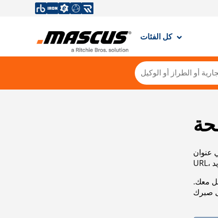
كل الفئات
حة
ي عنوان
صل معك.