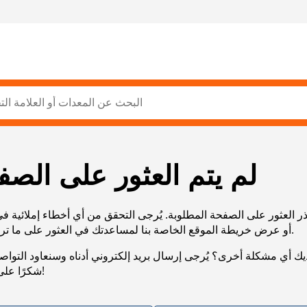
لم يتم العثور على الصف
ر العثور على الصفحة المطلوبة. يُرجى التحقق من أي أخطاء إملائية ف
URL، أو عرض خريطة الموقع الخاصة بنا لمساعدتك في العثور على ما تريد.
يك أي مشكلة أخرى؟ يُرجى إرسال بريد إلكتروني أدناه وسنعاود التوا
شكرًا على صبرك!