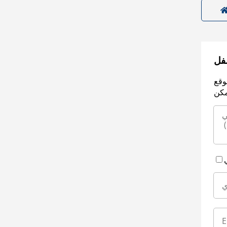
سفل
وقع