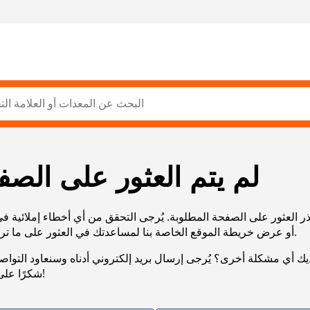
لم يتم العثور على الصف
ر العثور على الصفحة المطلوبة. يُرجى التحقق من أي أخطاء إملائية ف
URL، أو عرض خريطة الموقع الخاصة بنا لمساعدتك في العثور على ما تريد.
يك أي مشكلة أخرى؟ يُرجى إرسال بريد إلكتروني أدناه وسنعاود التوا
شكرًا على صبرك!