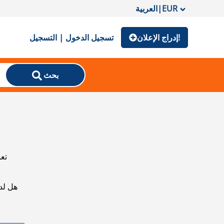
EUR
|
العربية
إدراج الإعلان!
تسجيل الدخول | التسجيل
بحث
تعذ
هل لد