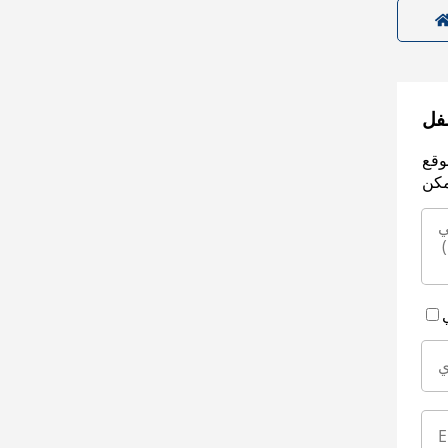
سفل
وقع