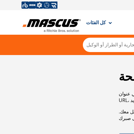
كل الفئات
حة
ي عنوان
صل معك.