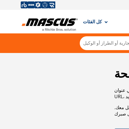
كل الفئات
حة
ي عنوان
صل معك.