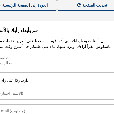
العودة إلى الصفحة الرئيسية
قم بأبداء رأيك بالأ
إن أسئلتك وتعليقاتك لهي أداة قيمة تساعدنا على تطوير خدمات م
ماسكوس. نقرأ آراءك، ونرد عليها، بناء على طلبكم في أسرع وقت ممكن.
أريد ردًا على رأيي.