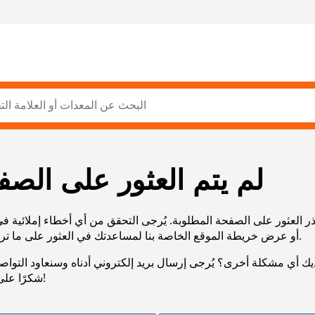
لم يتم العثور على الصف
ر العثور على الصفحة المطلوبة. يُرجى التحقق من أي أخطاء إملائية ف
URL، أو عرض خريطة الموقع الخاصة بنا لمساعدتك في العثور على ما تريد.
يك أي مشكلة أخرى؟ يُرجى إرسال بريد إلكتروني أدناه وسنعاود التوا
شكرًا على صبرك!