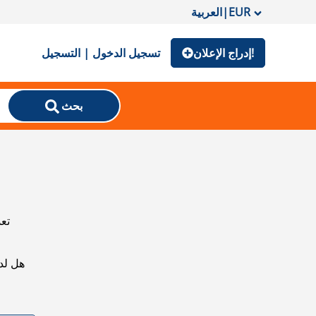
EUR
|
العربية
إدراج الإعلان!
تسجيل الدخول | التسجيل
بحث
تعذ
هل لد