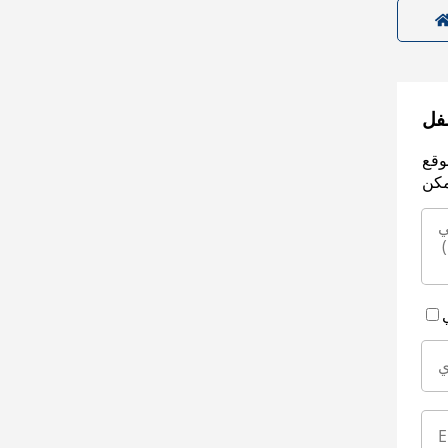
سفل
وقع