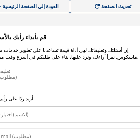
العودة إلى الصفحة الرئيسية
قم بأبداء رأيك بالأ
إن أسئلتك وتعليقاتك لهي أداة قيمة تساعدنا على تطوير خدمات م
ماسكوس. نقرأ آراءك، ونرد عليها، بناء على طلبكم في أسرع وقت ممكن.
أريد ردًا على رأيي.