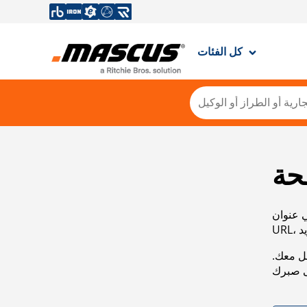
كل الفئات
حة
ي عنوان
صل معك.