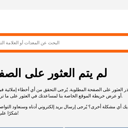
لم يتم العثور على الصف
ر العثور على الصفحة المطلوبة. يُرجى التحقق من أي أخطاء إملائية ف
URL، أو عرض خريطة الموقع الخاصة بنا لمساعدتك في العثور على ما تريد.
يك أي مشكلة أخرى؟ يُرجى إرسال بريد إلكتروني أدناه وسنعاود التوا
شكرًا على صبرك!