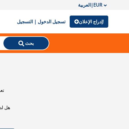
EUR
|
العربية
إدراج الإعلان!
تسجيل الدخول | التسجيل
بحث
تعذ
هل لد