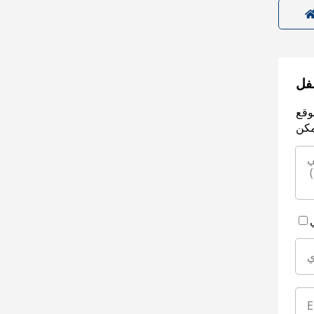
سفل
وقع